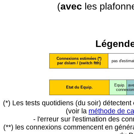
(
avec
les plafonn
Légende
Connexions estimées (*)
pas d'estima
par dslam / (switch ftth)
Equip.
ave
Etat du Equip.
conne
xio
(*) Les tests quotidiens (du soir) détecte
(voir la
méthode de ca
- l'erreur sur l'estimation des c
(**) les connexions commencent en général