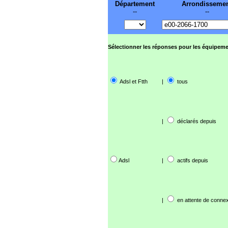
Département
Arrondisseme
--
--
Sélectionner les réponses pour les équipeme
Adsl et Ftth
|
tous
|
déclarés depuis
Adsl
|
actifs depuis
|
en attente de connex