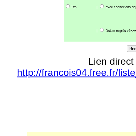
Ftth
|
avec connexions de
|
Dslam migrés v1=>v
Lien direct
http://francois04.free.fr/l