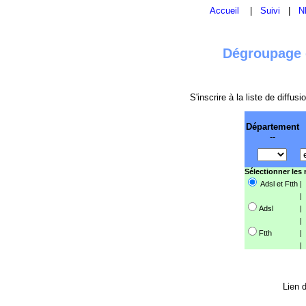
Accueil
|
Suivi
|
N
Dégroupage e
S'inscrire à la liste de diffu
Département
--
Sélectionner les
Adsl et Ftth
|
|
Adsl
|
|
Ftth
|
|
Lien d