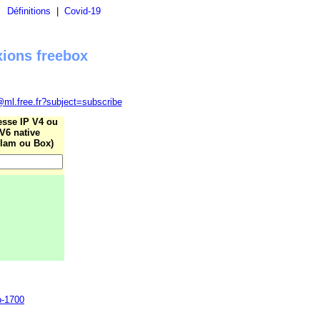
|
Définitions
|
Covid-19
xions freebox
@ml.free.fr?subject=subscribe
esse IP V4 ou
V6 native
lam ou Box)
b-1700