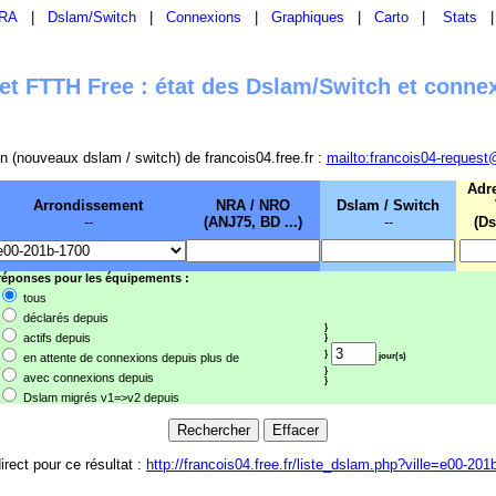
RA
|
Dslam/Switch
|
Connexions
|
Graphiques
|
Carto
|
Stats
t FTTH Free : état des Dslam/Switch et conne
sion (nouveaux dslam / switch) de francois04.free.fr :
mailto:francois04-request
Adr
Arrondissement
NRA / NRO
Dslam / Switch
--
(ANJ75, BD ...)
--
(Ds
 réponses pour les équipements :
tous
déclarés depuis
}
actifs depuis
}
}
en attente de connexions depuis plus de
jour(s)
}
avec connexions depuis
}
Dslam migrés v1=>v2 depuis
irect pour ce résultat :
http://francois04.free.fr/liste_dslam.php?ville=e00-201