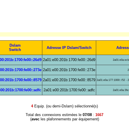
Dslam
Adresse IP Dslam/Switch
Adress
Switch
00:201b:1700:fe00::26d9
2a01:e00:201b:1700:fe00::26d9
2a01:e0a:ecb:
00:201b:1700:fe00::273e
2a01:e00:201b:1700:fe00::273e
2
00:201b:1700:fe00::8579
2a01:e00:201b:1700:fe00::8579
2a01:e0a:177:1000::/52 - 
00:201b:1700:fe00::adfc
2a01:e00:201b:1700:fe00::adfc
2a01:e0a:3fe:
4
Equip. (ou demi-Dslam) sélectionné(s)
Total des connexions estimées le
07/08
:
1667
(
avec
les plafonnements par équipement)