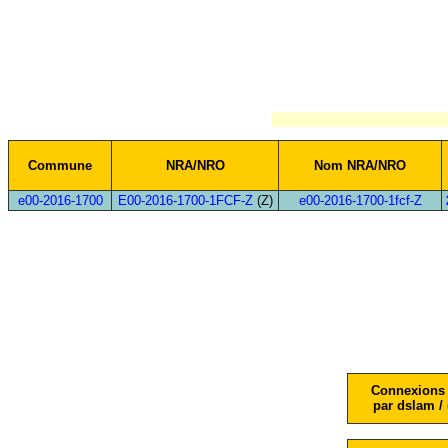
Commune
NRA/NRO
Nom NRA/NRO
e00-2016-1700
E00-2016-1700-1FCF-Z
(Z)
e00-2016-1700-1fcf-Z
Connexions 
par dslam / 