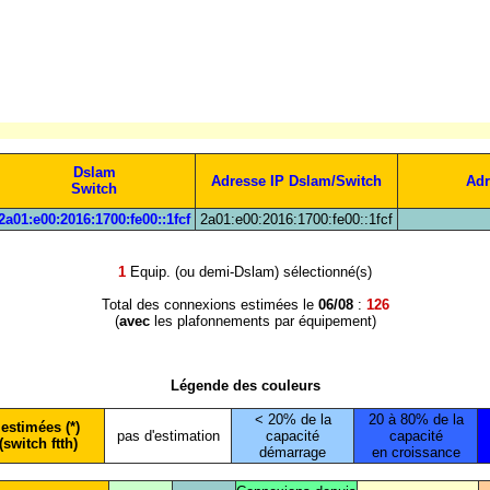
Dslam
Adresse IP Dslam/Switch
Adr
Switch
2a01:e00:2016:1700:fe00::1fcf
2a01:e00:2016:1700:fe00::1fcf
1
Equip. (ou demi-Dslam) sélectionné(s)
Total des connexions estimées le
06/08
:
126
(
avec
les plafonnements par équipement)
Légende des couleurs
< 20% de la
20 à 80% de la
estimées (*)
pas d'estimation
capacité
capacité
(switch ftth)
démarrage
en croissance