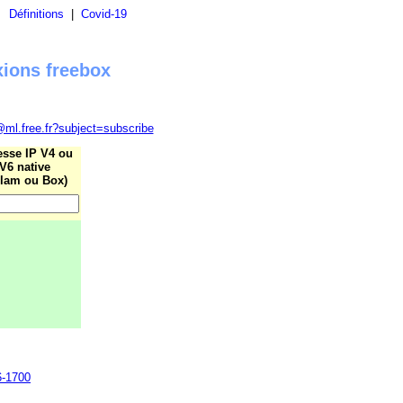
|
Définitions
|
Covid-19
xions freebox
@ml.free.fr?subject=subscribe
esse IP V4 ou
V6 native
lam ou Box)
6-1700