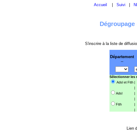
Accueil
|
Suivi
|
N
Dégroupage e
S'inscrire à la liste de diffu
Département
--
Sélectionner les
Adsl et Ftth
|
|
Adsl
|
|
Ftth
|
|
Lien d