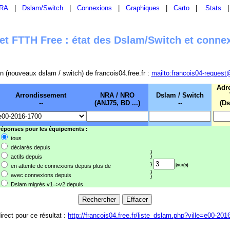
RA
|
Dslam/Switch
|
Connexions
|
Graphiques
|
Carto
|
Stats
t FTTH Free : état des Dslam/Switch et conne
sion (nouveaux dslam / switch) de francois04.free.fr :
mailto:francois04-request
Adr
Arrondissement
NRA / NRO
Dslam / Switch
--
(ANJ75, BD ...)
--
(Ds
 réponses pour les équipements :
tous
déclarés depuis
}
actifs depuis
}
}
en attente de connexions depuis plus de
jour(s)
}
avec connexions depuis
}
Dslam migrés v1=>v2 depuis
irect pour ce résultat :
http://francois04.free.fr/liste_dslam.php?ville=e00-201