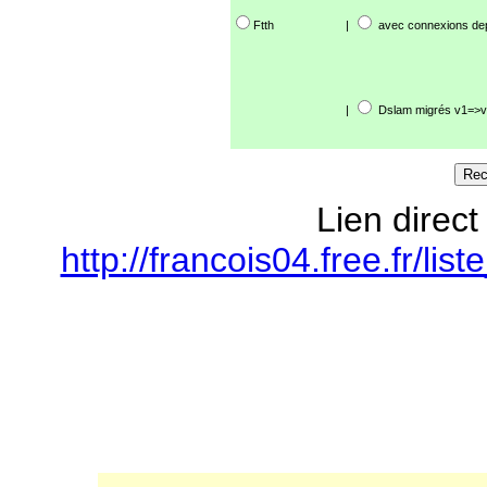
Ftth
|
avec connexions de
|
Dslam migrés v1=>v
Lien direct
http://francois04.free.fr/l