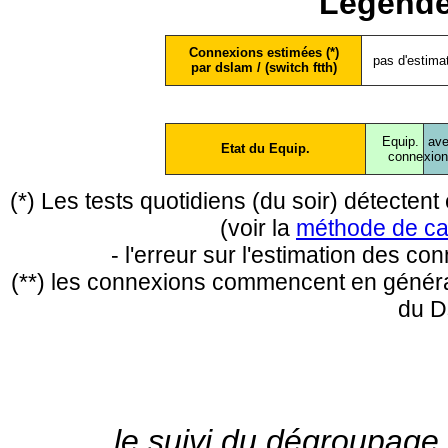
Légende
Connexions estimées (*)
pas d'estima
par dslam / (switch ftth)
Equip.
ave
Etat du Equip.
conne
xio
(*) Les tests quotidiens (du soir) détecte
(voir la
méthode de ca
- l'erreur sur l'estimation des c
(**) les connexions commencent en général
du D
le suivi du dégroupage