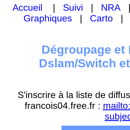
Accueil
|
Suivi
|
NRA
Graphiques
|
Carto
Dégroupage et 
Dslam/Switch e
S'inscrire à la liste de dif
francois04.free.fr :
mailto
subje