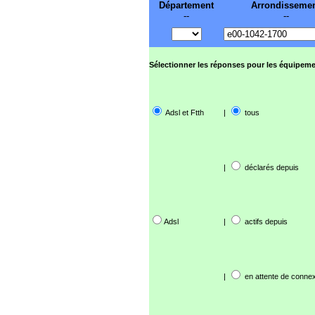
Département
Arrondisseme
--
--
Sélectionner les réponses pour les équipeme
Adsl et Ftth
|
tous
|
déclarés depuis
Adsl
|
actifs depuis
|
en attente de connex