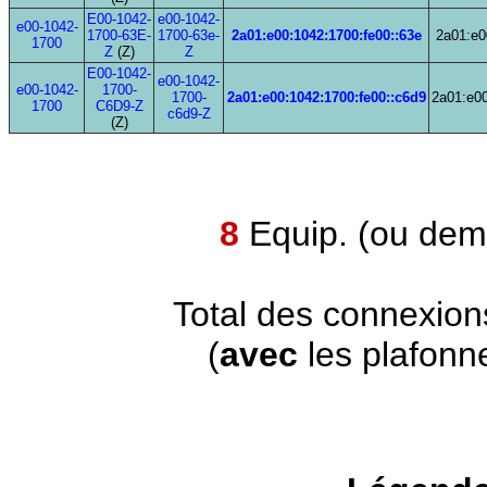
E00-1042-
e00-1042-
e00-1042-
1700-63E-
1700-63e-
2a01:e00:1042:1700:fe00::63e
2a01:e0
1700
Z
(Z)
Z
E00-1042-
e00-1042-
e00-1042-
1700-
1700-
2a01:e00:1042:1700:fe00::c6d9
2a01:e00
1700
C6D9-Z
c6d9-Z
(Z)
8
Equip. (ou demi
Total des connexion
(
avec
les plafonn