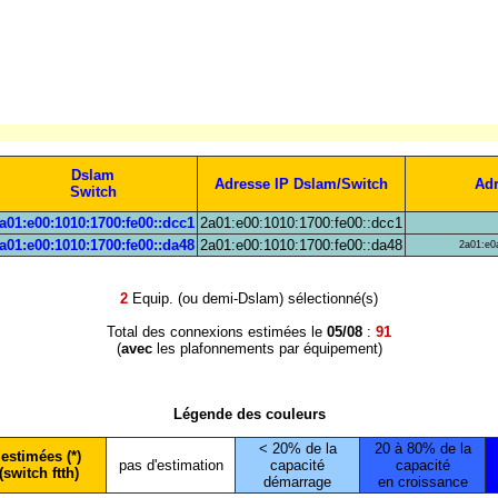
Dslam
Adresse IP Dslam/Switch
Adr
Switch
a01:e00:1010:1700:fe00::dcc1
2a01:e00:1010:1700:fe00::dcc1
a01:e00:1010:1700:fe00::da48
2a01:e00:1010:1700:fe00::da48
2a01:e0a
2
Equip. (ou demi-Dslam) sélectionné(s)
Total des connexions estimées le
05/08
:
91
(
avec
les plafonnements par équipement)
Légende des couleurs
< 20% de la
20 à 80% de la
estimées (*)
pas d'estimation
capacité
capacité
(switch ftth)
démarrage
en croissance