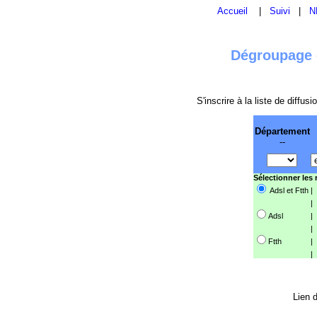
Accueil
|
Suivi
|
N
Dégroupage e
S'inscrire à la liste de diffu
Département
--
Sélectionner les
Adsl et Ftth
|
|
Adsl
|
|
Ftth
|
|
Lien d