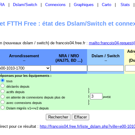
RA
|
Dslam/Switch
|
Connexions
|
Graphiques
|
Carto
|
Stats
t FTTH Free : état des Dslam/Switch et conne
sion (nouveaux dslam / switch) de francois04.free.fr :
mailto:francois04-request
Adr
Arrondissement
NRA / NRO
Dslam / Switch
--
(ANJ75, BD ...)
--
(Ds
 réponses pour les équipements :
tous
déclarés depuis
}
actifs depuis
}
}
en attente de connexions depuis plus de
jour(s)
}
avec connexions depuis
}
Dslam migrés v1=>v2 depuis
irect pour ce résultat :
http://francois04.free.fr/liste_dslam.php?ville=e00-101