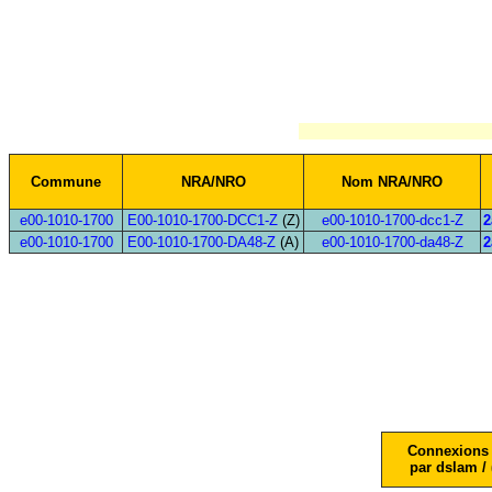
Commune
NRA/NRO
Nom NRA/NRO
e00-1010-1700
E00-1010-1700-DCC1-Z
(Z)
e00-1010-1700-dcc1-Z
2
e00-1010-1700
E00-1010-1700-DA48-Z
(A)
e00-1010-1700-da48-Z
2
Connexions 
par dslam / 