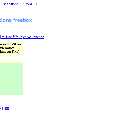
|
Définitions
|
Covid-19
xions freebox
@ml.free.fr?subject=subscribe
esse IP V4 ou
V6 native
lam ou Box)
0-1700