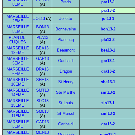
Prado
pra13-1
8EME
(A)
pra13-2
MARSEILLE
JOL13
(A)
Joliette
jol13-1
2EME
MARSEILLE
BON13
Bonneveine
bon13-2
8EME
(A)
PLAN-DE-
PLA13
Plancucq
pla13-2
CUQUES
(A)
MARSEILLE
BEA13
Beaumont
bea13-1
12EME
(A)
MARSEILLE
GAR13
Garibaldi
gar13-1
5EME
(A)
MARSEILLE
DRA13
Dragon
dra13-2
6EME
(A)
MARSEILLE
SHE13
St Henry
she13-1
16EME
(A)
MARSEILLE
SMT13
Ste Marthe
smt13-2
14EME
(A)
MARSEILLE
SLO13
St Louis
slo13-1
15EME
(A)
MARSEILLE
SML13
St Marcel
sml13-2
11EME
(A)
MARSEILLE
GAR13
Garibaldi
gar13-2
5EME
(A)
MARSEILLE
MEN13
Menpenti
men13-4