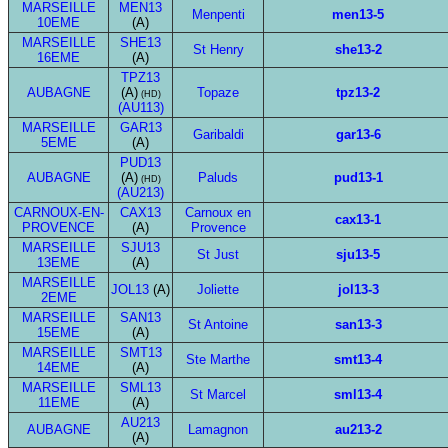
MARSEILLE
MEN13
Menpenti
men13-5
10EME
(A)
MARSEILLE
SHE13
St Henry
she13-2
16EME
(A)
TPZ13
AUBAGNE
(A)
Topaze
tpz13-2
(HD)
(AU113)
MARSEILLE
GAR13
Garibaldi
gar13-6
5EME
(A)
PUD13
AUBAGNE
(A)
Paluds
pud13-1
(HD)
(AU213)
CARNOUX-EN-
CAX13
Carnoux en
cax13-1
PROVENCE
(A)
Provence
MARSEILLE
SJU13
St Just
sju13-5
13EME
(A)
MARSEILLE
JOL13
(A)
Joliette
jol13-3
2EME
MARSEILLE
SAN13
St Antoine
san13-3
15EME
(A)
MARSEILLE
SMT13
Ste Marthe
smt13-4
14EME
(A)
MARSEILLE
SML13
St Marcel
sml13-4
11EME
(A)
AU213
AUBAGNE
Lamagnon
au213-2
(A)