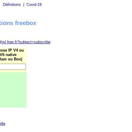
|
Définitions
|
Covid-19
xions freebox
@ml.free.fr?subject=subscribe
esse IP V4 ou
V6 native
lam ou Box)
ille