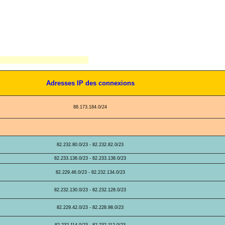
Adresses IP des connexions
88.173.184.0/24
82.232.80.0/23 - 82.232.82.0/23
82.233.136.0/23 - 82.233.138.0/23
82.229.46.0/23 - 82.232.134.0/23
82.232.130.0/23 - 82.232.128.0/23
82.229.42.0/23 - 82.228.98.0/23