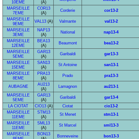
10EME
(A)
MARSEILLE
COR13
Corderie
cor13-2
7EME
(A)
MARSEILLE
VAL13
(A)
Valmante
val13-2
9EME
MARSEILLE
NAP13
National
nap13-4
3EME
(A)
MARSEILLE
BEA13
Beaumont
bea13-2
12EME
(A)
MARSEILLE
GAR13
Garibaldi
gar13-3
5EME
(A)
MARSEILLE
SAN13
St Antoine
san13-1
15EME
(A)
MARSEILLE
PRA13
Prado
pra13-3
8EME
(A)
AU213
AUBAGNE
Lamagnon
au213-1
(A)
MARSEILLE
GAR13
Garibaldi
gar13-4
5EME
(A)
LA CIOTAT
CIO13
(A)
Ciotat
cio13-2
MARSEILLE
STM13
St Menet
stm13-1
11EME
(A)
MARSEILLE
SML13
St Marcel
sml13-3
11EME
(A)
MARSEILLE
BON13
Bonneveine
bon13-3
8EME
(A)