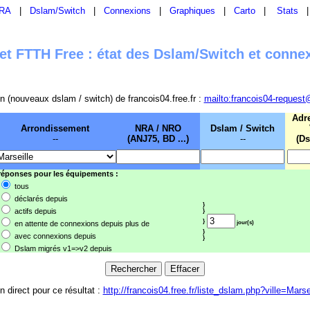
RA
|
Dslam/Switch
|
Connexions
|
Graphiques
|
Carto
|
Stats
t FTTH Free : état des Dslam/Switch et conne
sion (nouveaux dslam / switch) de francois04.free.fr :
mailto:francois04-request
Adr
Arrondissement
NRA / NRO
Dslam / Switch
--
(ANJ75, BD ...)
--
(Ds
 réponses pour les équipements :
tous
déclarés depuis
}
actifs depuis
}
}
en attente de connexions depuis plus de
jour(s)
}
avec connexions depuis
}
Dslam migrés v1=>v2 depuis
n direct pour ce résultat :
http://francois04.free.fr/liste_dslam.php?ville=Marse