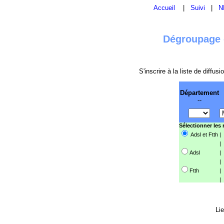
Accueil
|
Suivi
|
N
Dégroupage e
S'inscrire à la liste de diffu
Département
--
Sélectionner les
Adsl et Ftth
|
|
Adsl
|
|
Ftth
|
|
Lie