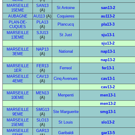
MARSEILLE
SAN13
St Antoine
san13-2
15EME
(A)
AUBAGNE
AU113
(A)
Coquieres
au113-2
PLAN-DE-
PLA13
Plancucq
pla13-3
CUQUES
(A)
MARSEILLE
SJU13
St Just
sju13-1
13EME
(A)
sju13-2
MARSEILLE
NAP13
National
nap13-1
3EME
(A)
nap13-2
MARSEILLE
FER13
Ferreol
fer13-1
1ER
(A)
MARSEILLE
CAV13
Cinq Avenues
cav13-1
4EME
(A)
cav13-2
MARSEILLE
MEN13
Menpenti
men13-1
10EME
(A)
men13-2
MARSEILLE
SMG13
Ste Marguerite
smg13-1
9EME
(A)
MARSEILLE
SLO13
St Louis
slo13-2
15EME
(A)
MARSEILLE
GAR13
Garibaldi
gar13-5