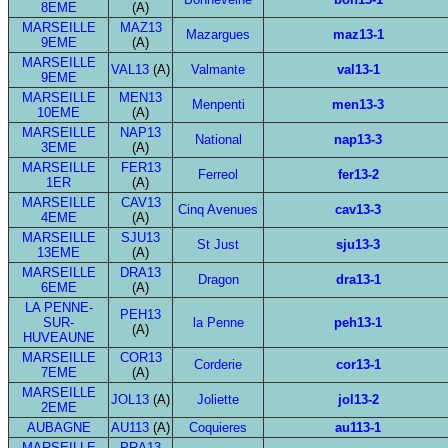
8EME
(A)
MARSEILLE
MAZ13
Mazargues
maz13-1
9EME
(A)
MARSEILLE
VAL13
(A)
Valmante
val13-1
9EME
MARSEILLE
MEN13
Menpenti
men13-3
10EME
(A)
MARSEILLE
NAP13
National
nap13-3
3EME
(A)
MARSEILLE
FER13
Ferreol
fer13-2
1ER
(A)
MARSEILLE
CAV13
Cinq Avenues
cav13-3
4EME
(A)
MARSEILLE
SJU13
St Just
sju13-3
13EME
(A)
MARSEILLE
DRA13
Dragon
dra13-1
6EME
(A)
LA PENNE-
PEH13
SUR-
la Penne
peh13-1
(A)
HUVEAUNE
MARSEILLE
COR13
Corderie
cor13-1
7EME
(A)
MARSEILLE
JOL13
(A)
Joliette
jol13-2
2EME
AUBAGNE
AU113
(A)
Coquieres
au113-1
MARSEILLE
PRA13