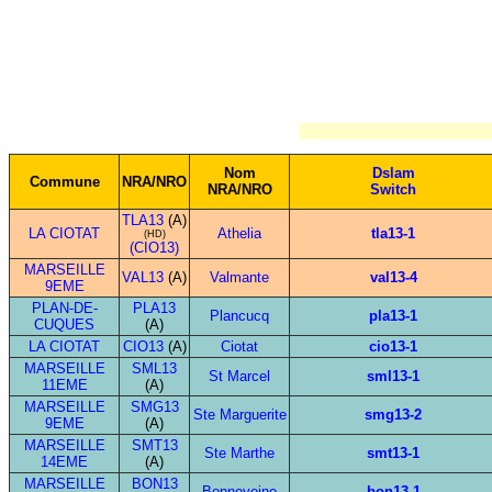
Nom
Dslam
Commune
NRA/NRO
NRA/NRO
Switch
TLA13
(A)
LA CIOTAT
Athelia
tla13-1
(HD)
(CIO13)
MARSEILLE
VAL13
(A)
Valmante
val13-4
9EME
PLAN-DE-
PLA13
Plancucq
pla13-1
CUQUES
(A)
LA CIOTAT
CIO13
(A)
Ciotat
cio13-1
MARSEILLE
SML13
St Marcel
sml13-1
11EME
(A)
MARSEILLE
SMG13
Ste Marguerite
smg13-2
9EME
(A)
MARSEILLE
SMT13
Ste Marthe
smt13-1
14EME
(A)
MARSEILLE
BON13
Bonneveine
bon13-1