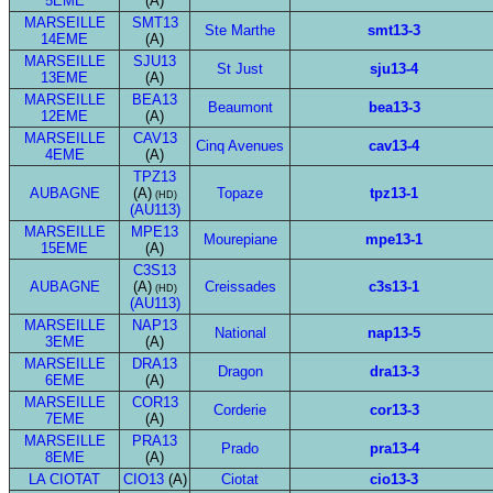
5EME
(A)
MARSEILLE
SMT13
Ste Marthe
smt13-3
14EME
(A)
MARSEILLE
SJU13
St Just
sju13-4
13EME
(A)
MARSEILLE
BEA13
Beaumont
bea13-3
12EME
(A)
MARSEILLE
CAV13
Cinq Avenues
cav13-4
4EME
(A)
TPZ13
AUBAGNE
(A)
Topaze
tpz13-1
(HD)
(AU113)
MARSEILLE
MPE13
Mourepiane
mpe13-1
15EME
(A)
C3S13
AUBAGNE
(A)
Creissades
c3s13-1
(HD)
(AU113)
MARSEILLE
NAP13
National
nap13-5
3EME
(A)
MARSEILLE
DRA13
Dragon
dra13-3
6EME
(A)
MARSEILLE
COR13
Corderie
cor13-3
7EME
(A)
MARSEILLE
PRA13
Prado
pra13-4
8EME
(A)
LA CIOTAT
CIO13
(A)
Ciotat
cio13-3