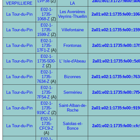
LVP38
(Z)
2a01:e01:3:1727:fe00::a06
VERPILLIERE
LA
E02-1-
Les Avenières
La Tour-du-Pin
1735-
2a01:e02:1:1735:fe00::106
Veyrins-Thuellin
1068-Z
(Z)
E02-1-
La Tour-du-Pin
1735-
Villefontaine
2a01:e02:1:1735:fe00::159
1599-Z
(Z)
E02-1-
La Tour-du-Pin
1735-
Frontonas
2a01:e02:1:1735:fe00::17f
17F1-Z
(A)
E02-1-
La Tour-du-Pin
1735-5D0-
L' Isle-d'Abeau
2a01:e02:1:1735:fe00::5d
Z
(Z)
E02-1-
La Tour-du-Pin
1735-
Bizonnes
2a01:e02:1:1735:fe00::763
7634-Z
(A)
E02-1-
La Tour-du-Pin
1735-
Sermérieu
2a01:e02:1:1735:fe00::7f5
7F54-Z
(A)
E02-1-
Saint-Alban-de-
La Tour-du-Pin
1735-
2a01:e02:1:1735:fe00::919
Roche
919C-Z
(Z)
E02-1-
1735-
Satolas-et-
La Tour-du-Pin
2a01:e02:1:1735:fe00::cfc
CFC9-Z
Bonce
(A)
E02-1-