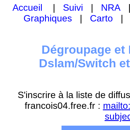
Accueil
|
Suivi
|
NRA
Graphiques
|
Carto
Dégroupage et 
Dslam/Switch e
S'inscrire à la liste de dif
francois04.free.fr :
mailto
subje