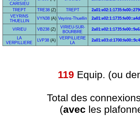
CARISIEU
TREPT
TRE38
(Z)
TREPT
2a01:e02:1:1735:fe00::279
VEYRINS
VYN38
(A)
Veyrins-Thuellin
2a01:e02:1:1735:fe00::a4
THUELLIN
VIRIEU-SUR-
VIRIEU
VB238
(Z)
2a01:e02:1:1735:fe00::9e6
BOURBRE
LA
VERPILLIERE
LVP38
(A)
2a01:e03:d:1700:fe00::9c
VERPILLIERE
LA
119
Equip. (ou de
Total des connexion
(
avec
les plafonn