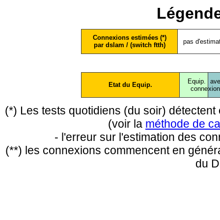
Légende
Connexions estimées (*)
pas d'estima
par dslam / (switch ftth)
Equip.
ave
Etat du Equip.
conne
xio
(*) Les tests quotidiens (du soir) détecte
(voir la
méthode de ca
- l'erreur sur l'estimation des c
(**) les connexions commencent en général
du D