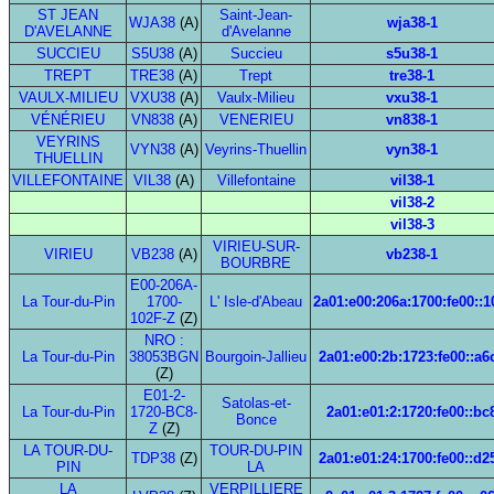
ST JEAN
Saint-Jean-
WJA38
(A)
wja38-1
D'AVELANNE
d'Avelanne
SUCCIEU
S5U38
(A)
Succieu
s5u38-1
TREPT
TRE38
(A)
Trept
tre38-1
VAULX-MILIEU
VXU38
(A)
Vaulx-Milieu
vxu38-1
VÉNÉRIEU
VN838
(A)
VENERIEU
vn838-1
VEYRINS
VYN38
(A)
Veyrins-Thuellin
vyn38-1
THUELLIN
VILLEFONTAINE
VIL38
(A)
Villefontaine
vil38-1
vil38-2
vil38-3
VIRIEU-SUR-
VIRIEU
VB238
(A)
vb238-1
BOURBRE
E00-206A-
La Tour-du-Pin
1700-
L' Isle-d'Abeau
2a01:e00:206a:1700:fe00::1
102F-Z
(Z)
NRO :
La Tour-du-Pin
38053BGN
Bourgoin-Jallieu
2a01:e00:2b:1723:fe00::a6
(Z)
E01-2-
Satolas-et-
La Tour-du-Pin
1720-BC8-
2a01:e01:2:1720:fe00::bc
Bonce
Z
(Z)
LA TOUR-DU-
TOUR-DU-PIN
TDP38
(Z)
2a01:e01:24:1700:fe00::d2
PIN
LA
LA
VERPILLIERE