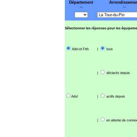
Département
Arrondisseme
--
--
Sélectionner les réponses pour les équipeme
Adsl et Ftth
|
tous
|
déclarés depuis
Adsl
|
actifs depuis
|
en attente de connex