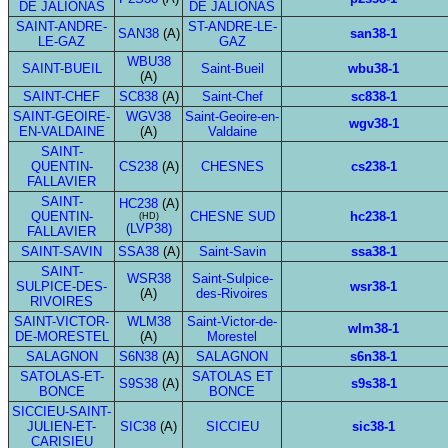
DE JALIONAS
DE JALIONAS
SAINT-ANDRE-
ST-ANDRE-LE-
SAN38
(A)
san38-1
LE-GAZ
GAZ
WBU38
SAINT-BUEIL
Saint-Bueil
wbu38-1
(A)
SAINT-CHEF
SC838
(A)
Saint-Chef
sc838-1
SAINT-GEOIRE-
WGV38
Saint-Geoire-en-
wgv38-1
EN-VALDAINE
(A)
Valdaine
SAINT-
QUENTIN-
CS238
(A)
CHESNES
cs238-1
FALLAVIER
SAINT-
HC238
(A)
QUENTIN-
CHESNE SUD
hc238-1
(HD)
(LVP38)
FALLAVIER
SAINT-SAVIN
SSA38
(A)
Saint-Savin
ssa38-1
SAINT-
WSR38
Saint-Sulpice-
SULPICE-DES-
wsr38-1
(A)
des-Rivoires
RIVOIRES
SAINT-VICTOR-
WLM38
Saint-Victor-de-
wlm38-1
DE-MORESTEL
(A)
Morestel
SALAGNON
S6N38
(A)
SALAGNON
s6n38-1
SATOLAS-ET-
SATOLAS ET
S9S38
(A)
s9s38-1
BONCE
BONCE
SICCIEU-SAINT-
JULIEN-ET-
SIC38
(A)
SICCIEU
sic38-1
CARISIEU