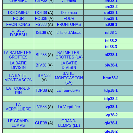
CREMIEU
CRE38
(A)
Crémieu
cre38-1
cre38-2
DOLOMIEU
DOL38
(A)
Dolomieu
dol38-1
FOUR
FOU38
(A)
FOUR
fou38-1
FRONTONAS
FS938
(A)
FRONTONAS
fs938-1
L' ISLE-
ISL38
(A)
L' Isle-d'Abeau
isl38-1
D'ABEAU
isl38-2
isl38-3
LA BALME-LES-
BALME-LES-
BL238
(A)
bl238-1
GROTTES
GROTTES (LA)
LA BATIE
LA BATIE
BIV38
(A)
biv38-1
DIVISIN
DIVISIN
BATIE-
LA BATIE-
BMN38
MONTGASCON
bmn38-1
MONTGASCON
(A)
(LA)
LA TOUR-DU-
TDP38
(A)
La Tour-du-Pin
tdp38-1
PIN
tdp38-2
LA
LVP38
(A)
La Verpillière
lvp38-1
VERPILLIERE
lvp38-2
LE GRAND-
GRAND-
GLE38
(A)
gle38-1
LEMPS
LEMPS (LE)
gle38-2