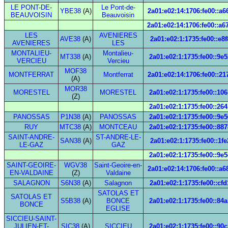
LE PONT-DE-
Le Pont-de-
YBE38
(A)
2a01:e02:14:1706:fe00::a6
BEAUVOISIN
Beauvoisin
2a01:e02:14:1706:fe00::a6
LES
AVENIERES
AVE38
(A)
2a01:e02:1:1735:fe00::e8f
AVENIERES
LES
MONTALIEU-
Montalieu-
MT338
(A)
2a01:e02:1:1735:fe00::9e5
VERCIEU
Vercieu
MOF38
MONTFERRAT
Montferrat
2a01:e02:14:1706:fe00::21
(A)
MOR38
MORESTEL
MORESTEL
2a01:e02:1:1735:fe00::10
(Z)
2a01:e02:1:1735:fe00::264
PANOSSAS
P1N38
(A)
PANOSSAS
2a01:e02:1:1735:fe00::9e5
RUY
MTC38
(A)
MONTCEAU
2a01:e02:1:1735:fe00::887
SAINT-ANDRE-
ST-ANDRE-LE-
SAN38
(A)
2a01:e02:1:1735:fe00::1fe
LE-GAZ
GAZ
2a01:e02:1:1735:fe00::9e5
SAINT-GEOIRE-
WGV38
Saint-Geoire-en-
2a01:e02:14:1706:fe00::a6
EN-VALDAINE
(Z)
Valdaine
SALAGNON
S6N38
(A)
Salagnon
2a01:e02:1:1735:fe00::cfd
SATOLAS ET
SATOLAS ET
S5B38
(A)
BONCE
2a01:e02:1:1735:fe00::84a
BONCE
EGLISE
SICCIEU-SAINT-
JULIEN-ET-
SIC38
(A)
SICCIEU
2a01:e02:1:1735:fe00::90c