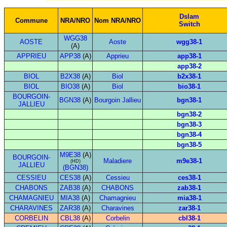
Dslam
Commune
NRA/NRO
Nom NRA/NRO
Switch
WGG38
AOSTE
Aoste
wgg38-1
(A)
APPRIEU
APP38
(A)
Apprieu
app38-1
app38-2
BIOL
B2X38
(A)
Biol
b2x38-1
BIOL
BIO38
(A)
Biol
bio38-1
BOURGOIN-
BGN38
(A)
Bourgoin Jallieu
bgn38-1
JALLIEU
bgn38-2
bgn38-3
bgn38-4
bgn38-5
M9E38
(A)
BOURGOIN-
Maladiere
m9e38-1
(HD)
JALLIEU
(BGN38)
CESSIEU
CES38
(A)
Cessieu
ces38-1
CHABONS
ZAB38
(A)
CHABONS
zab38-1
CHAMAGNIEU
MIA38
(A)
Chamagnieu
mia38-1
CHARAVINES
ZAR38
(A)
Charavines
zar38-1
CORBELIN
CBL38
(A)
Corbelin
cbl38-1