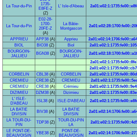
1735-
La Tour-du-Pin
L' Isle-d'Abeau
2a01:e02:1:1735:fe00::e8f
E8FE-Z
(Z)
E02-28-
1700-
La Bâtie-
La Tour-du-Pin
2a01:e02:28:1700:fe00::20
20FE-Z
Montgascon
(A)
APPRIEU
APP38
(A)
Apprieu
2a01:e02:14:1706:fe00::a6
BIOL
BIO38
(Z)
Biol
2a01:e02:1:1735:fe00::105
BOURGOIN-
BOURGOIN-
BGN38
(Z)
2a01:e02:18:1700:fe00::a1
JALLIEU
JALLIEU
2a01:e02:1:1735:fe00::8fe
2a01:e02:1:1735:fe00::cb
CORBELIN
CBL38
(A)
CORBELIN
2a01:e02:1:1735:fe00::80
CREMIEU
CRE38
(Z)
CREMIEU
2a01:e02:1:1735:fe00::5e
CREMIEU
CRE38
(A)
Crémieu
2a01:e02:1:1735:fe00::9e4
DIZIMIEU
DZM38
(A)
Dizimieu
2a01:e02:1:1735:fe00::83e
L' ISLE-
ISL38
(A)
ISLE-D'ABEAU
2a01:e02:1:1735:fe00::e8f
D'ABEAU
LA BATIE
LA BATIE
BIV38
(A)
2a01:e02:14:1706:fe00::a6
DIVISIN
DIVISIN
LA TOUR-DU-
TOUR-DU-PIN
TDP38
(Z)
2a01:e02:1:1735:fe00::4d
PIN
LA
LE PONT-DE-
PONT-DE-
YBE38
(Z)
2a01:e02:14:1706:fe00::27
BEAUVOISIN
BEAUVOISIN