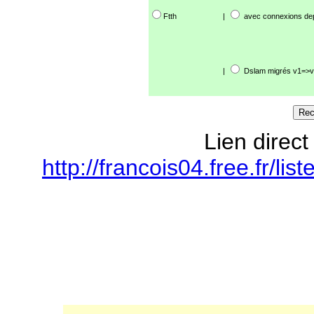
Ftth
|
avec connexions de
|
Dslam migrés v1=>v
Lien direct
http://francois04.free.fr/l