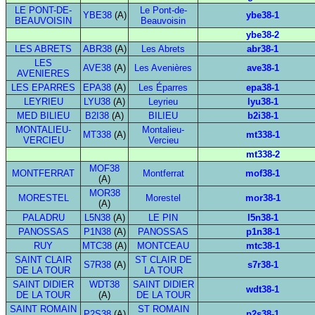
LE PONT-DE-
Le Pont-de-
YBE38
(A)
ybe38-1
BEAUVOISIN
Beauvoisin
ybe38-2
LES ABRETS
ABR38
(A)
Les Abrets
abr38-1
LES
AVE38
(A)
Les Avenières
ave38-1
AVENIERES
LES EPARRES
EPA38
(A)
Les Éparres
epa38-1
LEYRIEU
LYU38
(A)
Leyrieu
lyu38-1
MED BILIEU
B2I38
(A)
BILIEU
b2i38-1
MONTALIEU-
Montalieu-
MT338
(A)
mt338-1
VERCIEU
Vercieu
mt338-2
MOF38
MONTFERRAT
Montferrat
mof38-1
(A)
MOR38
MORESTEL
Morestel
mor38-1
(A)
PALADRU
L5N38
(A)
LE PIN
l5n38-1
PANOSSAS
P1N38
(A)
PANOSSAS
p1n38-1
RUY
MTC38
(A)
MONTCEAU
mtc38-1
SAINT CLAIR
ST CLAIR DE
S7R38
(A)
s7r38-1
DE LA TOUR
LA TOUR
SAINT DIDIER
WDT38
SAINT DIDIER
wdt38-1
DE LA TOUR
(A)
DE LA TOUR
SAINT ROMAIN
ST ROMAIN
P2S38
(A)
p2s38-1