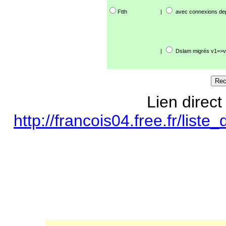
Ftth
|
avec connexions de
|
Dslam migrés v1=>v
Lien direct
http://francois04.free.fr/lis