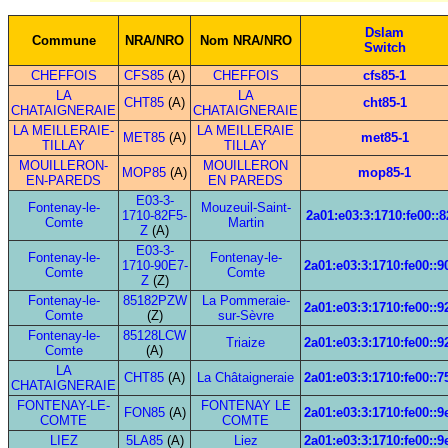
Dslam
Commune
NRA/NRO
Nom NRA/NRO
Switch
CHEFFOIS
CFS85
(A)
CHEFFOIS
cfs85-1
LA
LA
CHT85
(A)
cht85-1
CHATAIGNERAIE
CHATAIGNERAIE
LA MEILLERAIE-
LA MEILLERAIE
MET85
(A)
met85-1
TILLAY
TILLAY
MOUILLERON-
MOUILLERON
MOP85
(A)
mop85-1
EN-PAREDS
EN PAREDS
E03-3-
Fontenay-le-
Mouzeuil-Saint-
1710-82F5-
2a01:e03:3:1710:fe00::8
Comte
Martin
Z
(A)
E03-3-
Fontenay-le-
Fontenay-le-
1710-90E7-
2a01:e03:3:1710:fe00::9
Comte
Comte
Z
(Z)
Fontenay-le-
85182PZW
La Pommeraie-
2a01:e03:3:1710:fe00::9
Comte
(Z)
sur-Sèvre
Fontenay-le-
85128LCW
Triaize
2a01:e03:3:1710:fe00::9
Comte
(A)
LA
CHT85
(A)
La Châtaigneraie
2a01:e03:3:1710:fe00::7
CHATAIGNERAIE
FONTENAY-LE-
FONTENAY LE
FON85
(A)
2a01:e03:3:1710:fe00::9
COMTE
COMTE
LIEZ
5LA85
(A)
Liez
2a01:e03:3:1710:fe00::9