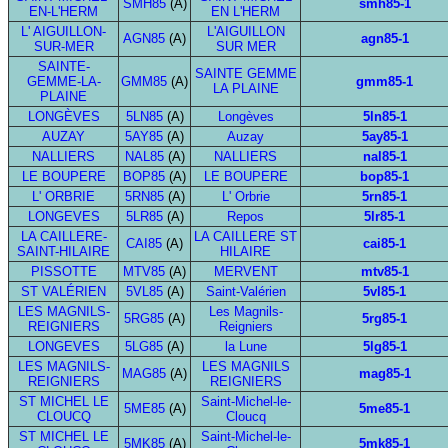
SMH85
(A)
smh85-1
EN-L'HERM
EN L'HERM
L' AIGUILLON-
L'AIGUILLON
AGN85
(A)
agn85-1
SUR-MER
SUR MER
SAINTE-
SAINTE GEMME
GEMME-LA-
GMM85
(A)
gmm85-1
LA PLAINE
PLAINE
LONGÈVES
5LN85
(A)
Longèves
5ln85-1
AUZAY
5AY85
(A)
Auzay
5ay85-1
NALLIERS
NAL85
(A)
NALLIERS
nal85-1
LE BOUPERE
BOP85
(A)
LE BOUPERE
bop85-1
L' ORBRIE
5RN85
(A)
L' Orbrie
5rn85-1
LONGEVES
5LR85
(A)
Repos
5lr85-1
LA CAILLERE-
LA CAILLERE ST
CAI85
(A)
cai85-1
SAINT-HILAIRE
HILAIRE
PISSOTTE
MTV85
(A)
MERVENT
mtv85-1
ST VALÉRIEN
5VL85
(A)
Saint-Valérien
5vl85-1
LES MAGNILS-
Les Magnils-
5RG85
(A)
5rg85-1
REIGNIERS
Reigniers
LONGEVES
5LG85
(A)
la Lune
5lg85-1
LES MAGNILS-
LES MAGNILS
MAG85
(A)
mag85-1
REIGNIERS
REIGNIERS
ST MICHEL LE
Saint-Michel-le-
5ME85
(A)
5me85-1
CLOUCQ
Cloucq
ST MICHEL LE
Saint-Michel-le-
5MK85
(A)
5mk85-1