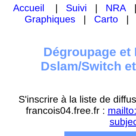
Accueil
|
Suivi
|
NRA
Graphiques
|
Carto
Dégroupage et 
Dslam/Switch e
S'inscrire à la liste de dif
francois04.free.fr :
mailto
subje