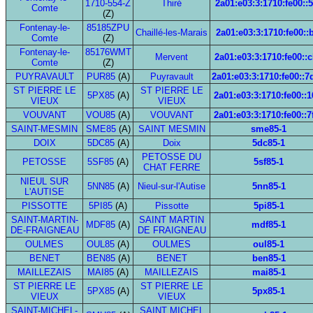
1710-554-Z
Thiré
2a01:e03:3:1710:fe00::
Comte
(Z)
Fontenay-le-
85185ZPU
Chaillé-les-Marais
2a01:e03:3:1710:fe00::
Comte
(Z)
Fontenay-le-
85176WMT
Mervent
2a01:e03:3:1710:fe00::
Comte
(Z)
PUYRAVAULT
PUR85
(A)
Puyravault
2a01:e03:3:1710:fe00::7
ST PIERRE LE
ST PIERRE LE
5PX85
(A)
2a01:e03:3:1710:fe00::1
VIEUX
VIEUX
VOUVANT
VOU85
(A)
VOUVANT
2a01:e03:3:1710:fe00::7
SAINT-MESMIN
SME85
(A)
SAINT MESMIN
sme85-1
DOIX
5DC85
(A)
Doix
5dc85-1
PETOSSE DU
PETOSSE
5SF85
(A)
5sf85-1
CHAT FERRE
NIEUL SUR
5NN85
(A)
Nieul-sur-l'Autise
5nn85-1
L'AUTISE
PISSOTTE
5PI85
(A)
Pissotte
5pi85-1
SAINT-MARTIN-
SAINT MARTIN
MDF85
(A)
mdf85-1
DE-FRAIGNEAU
DE FRAIGNEAU
OULMES
OUL85
(A)
OULMES
oul85-1
BENET
BEN85
(A)
BENET
ben85-1
MAILLEZAIS
MAI85
(A)
MAILLEZAIS
mai85-1
ST PIERRE LE
ST PIERRE LE
5PX85
(A)
5px85-1
VIEUX
VIEUX
SAINT-MICHEL-
SAINT MICHEL