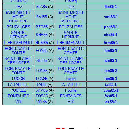
CLOUCQ
Cloucq
LIEZ
5LA85
(A)
Liez
5la85-1
SAINT-MICHEL-
SAINT MICHEL
MONT-
SMI85
(A)
MONT
smi85-1
MERCURE
MERCURE
POUZAUGES
PZG85
(A)
POUZAUGES
pzg85-1
SAINTE-
SAINTE
SHE85
(A)
she85-1
HERMINE
HERMINE
L' HERMENAULT
HRM85
(A)
L'HERMENAULT
hrm85-1
FONTENAY-LE-
FONTENAY LE
FON85
(A)
fon85-1
COMTE
COMTE
SAINT-HILAIRE-
SAINT HILAIRE
SHI85
(A)
shi85-1
DES-LOGES
DES LOGES
FONTENAY-LE-
FONTENAY LE
FON85
(A)
fon85-2
COMTE
COMTE
LUCON
LCN85
(A)
Luçon
lcn85-1
LA TAILLEE
TAI85
(A)
LA TAILLEE
tai85-1
POUILLÉ
5PM85
(A)
Pouillé
5pm85-1
FONTAINES
FOS85
(A)
FONTAINES
fos85-1
VIX
VIX85
(A)
VIX
vix85-1