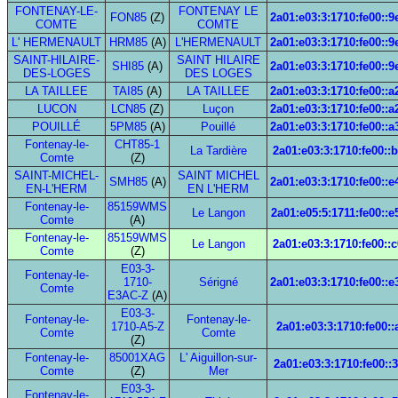
FONTENAY-LE-
FONTENAY LE
FON85
(Z)
2a01:e03:3:1710:fe00::9
COMTE
COMTE
L' HERMENAULT
HRM85
(A)
L'HERMENAULT
2a01:e03:3:1710:fe00::9
SAINT-HILAIRE-
SAINT HILAIRE
SHI85
(A)
2a01:e03:3:1710:fe00::9
DES-LOGES
DES LOGES
LA TAILLEE
TAI85
(A)
LA TAILLEE
2a01:e03:3:1710:fe00::a
LUCON
LCN85
(Z)
Luçon
2a01:e03:3:1710:fe00::a
POUILLÉ
5PM85
(A)
Pouillé
2a01:e03:3:1710:fe00::a
Fontenay-le-
CHT85-1
La Tardière
2a01:e03:3:1710:fe00::
Comte
(Z)
SAINT-MICHEL-
SAINT MICHEL
SMH85
(A)
2a01:e03:3:1710:fe00::e
EN-L'HERM
EN L'HERM
Fontenay-le-
85159WMS
Le Langon
2a01:e05:5:1711:fe00::e
Comte
(A)
Fontenay-le-
85159WMS
Le Langon
2a01:e03:3:1710:fe00::
Comte
(Z)
E03-3-
Fontenay-le-
1710-
Sérigné
2a01:e03:3:1710:fe00::e
Comte
E3AC-Z
(A)
E03-3-
Fontenay-le-
Fontenay-le-
1710-A5-Z
2a01:e03:3:1710:fe00::
Comte
Comte
(Z)
Fontenay-le-
85001XAG
L' Aiguillon-sur-
2a01:e03:3:1710:fe00::
Comte
(Z)
Mer
E03-3-
Fontenay-le-