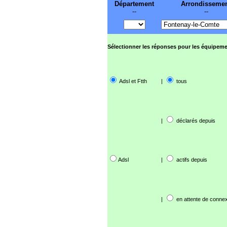
Département
Arrondisseme
--
--
Sélectionner les réponses pour les équipeme
Adsl et Ftth
|
tous
|
déclarés depuis
Adsl
|
actifs depuis
|
en attente de connex