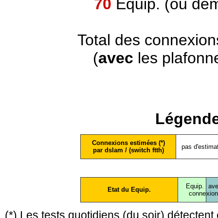
70
Equip. (ou dem
Total des connexion
(
avec
les plafonn
Légende
Connexions estimées (*)
pas d'estima
par dslam / (switch ftth)
Equip.
ave
Etat du Equip.
conne
xio
(*) Les tests quotidiens (du soir) détecte