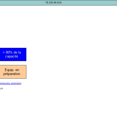
78.226.99.0/24
> 80% de la
capacité
Equip. en
préparation
onnexions estimées
)
tch