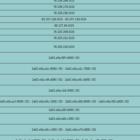
78.234.184.0/23
78.238.176.0/24
78.239.236.0/23
83.157.128.0/23 - 83.157.130.0/24
88.127.84.0/23
78.220.208.0/24
78.220.212.0/23
78.220.216.0/23
2a01:e0a:897:d000::/52
2a01:e0a:a1c:6000::/52 - 2a01:e0a:a1c:7000::/52
2a01:e0a:c8f:a000::/52 - 2a01:e0a:e0c:b000::/52
2a01:e0a:cb4:2000::/52
2a01:e0a:acf:8000::/52 - 2a01:e0a:b5c:1000::/52 - 2a01:e0a:d5b:8000::/52 - 2a01:e0a:f82:a000::/52
2a01:e0a:d35:4000::/52
2a01:e0a:dd1:c000::/52
2a01:e0a:e0c:c000::/52 - 2a01:e0a:e74:d000::/52