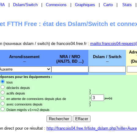
RA
|
Dslam/Switch
|
Connexions
|
Graphiques
|
Carto
|
Stats
t FTTH Free : état des Dslam/Switch et conne
sion (nouveaux dslam / switch) de francois04.free.fr :
mailto:francois04-request
Adr
Arrondissement
NRA / NRO
Dslam / Switch
--
(ANJ75, BD ...)
--
(Ds
 réponses pour les équipements :
tous
déclarés depuis
}
actifs depuis
}
}
en attente de connexions depuis plus de
jour(s)
}
avec connexions depuis
}
Dslam migrés v1=>v2 depuis
en direct pour ce résultat :
http://francois04.free.fr/liste_dslam.php?ville=Auxe