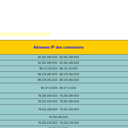
Adresses IP des connexions
82.241.192.0/23 - 82.241.194.0/23
82.241.196.0/23 - 82.241.198.0/23
88.172.16.0/23 - 88.172.18.0/23
88.176.160.0/23 - 88.176.162.0/23
88.176.252.0/23 - 88.176.254.0/23
88.177.0.0/23 - 88.177.2.0/24
78.226.244.0/23 - 78.226.246.0/23
78.231.104.0/23 - 78.231.106.0/24
78.231.108.0/23 - 78.231.110.0/23
78.233.140.0/23
78.233.176.0/23 - 78.233.178.0/24