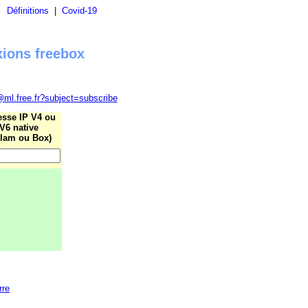
|
Définitions
|
Covid-19
xions freebox
@ml.free.fr?subject=subscribe
esse IP V4 ou
V6 native
lam ou Box)
rre