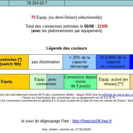
78.254.63.7
75
Equip. (ou demi-Dslam) sélectionné(s)
Total des connexions estimées le
06/08
:
11309
(
avec
les plafonnements par équipement)
Légende des couleurs
< 20% de la
20 à 80% de la
estimées (*)
pas d'estimation
capacité
capacité
(switch ftth)
démarrage
en croissance
Connexions depuis
Equip.
avec
Equip. activé (en
 Equip.
moins
conne
xions
réseau) (**)
de 3 jour(s)
diens (du soir) détectent environ 90 % des connexions réelles - depuis 2016 (voir la
méthode de calcul des c
- l'erreur sur l'estimation des connexions sur un équipement est de 5 à 10 %
*) les connexions commencent en général 6 à 15 jours à partir de la date de mise en réseau du Dslam / Swi
le suivi du dégroupage Free :
http://francois04.free.fr
liste_dslam - version du 17/11/2020