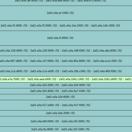
2a01:e0a:3ef:8000::/52 - 2a01:e0a:b8d:9000::/52 - 2a01:e0a:e73:d000::/52
2a01:e0a:af:1000::/52
2a01:e0a:f5:4000::/52 - 2a01:e0a:f5:5000::/52 - 2a01:e0a:14a:1000::/52 - 2a01:e0a:14b:1000::/52
2a01:e0a:ff:6000::/52
2a01:e0a:128:4000::/52 - 2a01:e0a:128:5000::/52 - 2a01:e0a:189:f000::/52 - 2a01:e0a:a8a:6000::/52
a01:e0a:897:d000::/52 - 2a01:e0a:c07:0000::/52 - 2a01:e0a:95a:9000::/52 - 2a01:e0a:ecd:c000::/52
2a01:e0a:1cb:d000::/52 - 2a01:e0a:1cb:e000::/52 - 2a01:e0a:35b:c000::/52 - 2a01:e0a:983:f000::/52
01:e0a:a7a:7000::/52 - 2a01:e0a:aad:e000::/52 - 2a01:e0a:1041:c000::/52 - 2a01:e0a:1041:d000::/52 - 2a01:
2a01:e0a:324:2000::/52 - 2a01:e0a:324:3000::/52
2a01:e0a:324:4000::/52 - 2a01:e0a:5a7:1000::/52
2a01:e0a:324:6000::/52
2a01:e0a:517:e000::/52 - 2a01:e0a:517:f000::/52
2a01:e0a:3eb:2000::/52
2a01:e0a:bf6:0000::/52 - 2a01:e0a:f24:3000::/52
2a01:e0a:8a:9000::/52 - 2a01:e0a:31f:1000::/52