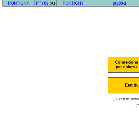
PONTIGNY
PTY89
(A)
PONTIGNY
pty89-1
Connexions 
par dslam / 
Etat du
(*) Les tests quoti
(*