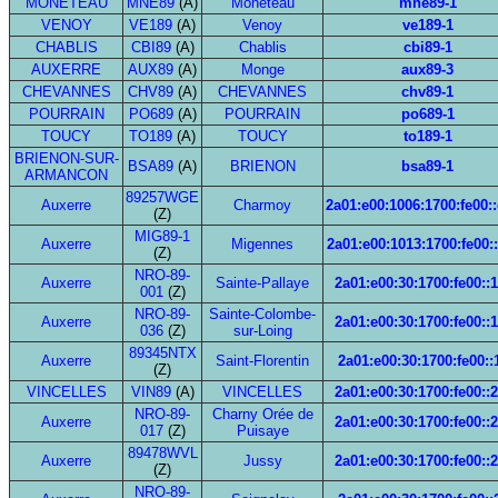
MONETEAU
MNE89
(A)
Monéteau
mne89-1
VENOY
VE189
(A)
Venoy
ve189-1
CHABLIS
CBI89
(A)
Chablis
cbi89-1
AUXERRE
AUX89
(A)
Monge
aux89-3
CHEVANNES
CHV89
(A)
CHEVANNES
chv89-1
POURRAIN
PO689
(A)
POURRAIN
po689-1
TOUCY
TO189
(A)
TOUCY
to189-1
BRIENON-SUR-
BSA89
(A)
BRIENON
bsa89-1
ARMANCON
89257WGE
Auxerre
Charmoy
2a01:e00:1006:1700:fe00:
(Z)
MIG89-1
Auxerre
Migennes
2a01:e00:1013:1700:fe00:
(Z)
NRO-89-
Auxerre
Sainte-Pallaye
2a01:e00:30:1700:fe00::
001
(Z)
NRO-89-
Sainte-Colombe-
Auxerre
2a01:e00:30:1700:fe00::
036
(Z)
sur-Loing
89345NTX
Auxerre
Saint-Florentin
2a01:e00:30:1700:fe00::
(Z)
VINCELLES
VIN89
(A)
VINCELLES
2a01:e00:30:1700:fe00::
NRO-89-
Charny Orée de
Auxerre
2a01:e00:30:1700:fe00::
017
(Z)
Puisaye
89478WVL
Auxerre
Jussy
2a01:e00:30:1700:fe00::
(Z)
NRO-89-