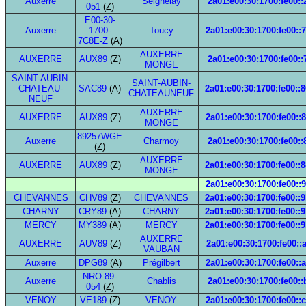
Auxerre
Seignelay
2a01:e00:30:1700:fe00::
051
(Z)
E00-30-
Auxerre
1700-
Toucy
2a01:e00:30:1700:fe00::
7C8E-Z
(A)
AUXERRE
AUXERRE
AUX89
(Z)
2a01:e00:30:1700:fe00::7
MONGE
SAINT-AUBIN-
SAINT-AUBIN-
CHATEAU-
SAC89
(A)
2a01:e00:30:1700:fe00::
CHATEAUNEUF
NEUF
AUXERRE
AUXERRE
AUX89
(Z)
2a01:e00:30:1700:fe00::
MONGE
89257WGE
Auxerre
Charmoy
2a01:e00:30:1700:fe00::
(Z)
AUXERRE
AUXERRE
AUX89
(Z)
2a01:e00:30:1700:fe00::
MONGE
2a01:e00:30:1700:fe00::
CHEVANNES
CHV89
(Z)
CHEVANNES
2a01:e00:30:1700:fe00::
CHARNY
CRY89
(A)
CHARNY
2a01:e00:30:1700:fe00::
MERCY
MY389
(A)
MERCY
2a01:e00:30:1700:fe00::
AUXERRE
AUXERRE
AUV89
(Z)
2a01:e00:30:1700:fe00::
VAUBAN
Auxerre
DPG89
(A)
Prégilbert
2a01:e00:30:1700:fe00::
NRO-89-
Auxerre
Chablis
2a01:e00:30:1700:fe00::
054
(Z)
VENOY
VE189
(Z)
VENOY
2a01:e00:30:1700:fe00::