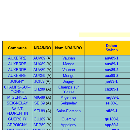
Dslam
Commune
NRA/NRO
Nom NRA/NRO
Switch
AUXERRE
AUV89
(A)
Vauban
auv89-1
AUXERRE
AUX89
(A)
Monge
aux89-1
AUXERRE
AUV89
(A)
Vauban
auv89-2
AUXERRE
AUX89
(A)
Monge
aux89-2
JOIGNY
JOI89
(A)
Joigny
joi89-1
CHAMPS-SUR-
Champs sur
CH289
(A)
ch289-1
YONNE
Yonne
MIGENNES
MIG89
(A)
Migennes
mig89-1
SEIGNELAY
SEI89
(A)
Seignelay
sei89-1
SAINT-
SFL89
(A)
Saint-Florentin
sfl89-1
FLORENTIN
GUERCHY
GU189
(A)
Guerchy
gu189-1
APPOIGNY
APP89
(A)
Appoigny
app89-1