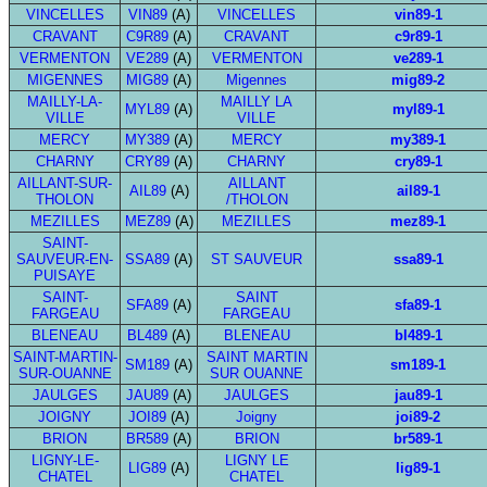
VINCELLES
VIN89
(A)
VINCELLES
vin89-1
CRAVANT
C9R89
(A)
CRAVANT
c9r89-1
VERMENTON
VE289
(A)
VERMENTON
ve289-1
MIGENNES
MIG89
(A)
Migennes
mig89-2
MAILLY-LA-
MAILLY LA
MYL89
(A)
myl89-1
VILLE
VILLE
MERCY
MY389
(A)
MERCY
my389-1
CHARNY
CRY89
(A)
CHARNY
cry89-1
AILLANT-SUR-
AILLANT
AIL89
(A)
ail89-1
THOLON
/THOLON
MEZILLES
MEZ89
(A)
MEZILLES
mez89-1
SAINT-
SAUVEUR-EN-
SSA89
(A)
ST SAUVEUR
ssa89-1
PUISAYE
SAINT-
SAINT
SFA89
(A)
sfa89-1
FARGEAU
FARGEAU
BLENEAU
BL489
(A)
BLENEAU
bl489-1
SAINT-MARTIN-
SAINT MARTIN
SM189
(A)
sm189-1
SUR-OUANNE
SUR OUANNE
JAULGES
JAU89
(A)
JAULGES
jau89-1
JOIGNY
JOI89
(A)
Joigny
joi89-2
BRION
BR589
(A)
BRION
br589-1
LIGNY-LE-
LIGNY LE
LIG89
(A)
lig89-1
CHATEL
CHATEL