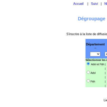
Accueil
|
Suivi
|
N
Dégroupage e
S'inscrire à la liste de diffu
Département
--
Sélectionner les
Adsl et Ftth
|
|
Adsl
|
|
Ftth
|
|
Li