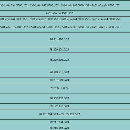
2a01:e0a:3a4:5000::/52 - 2a01:e0a:987:8000::/52 - 2a01:e0a:9f0:5000::/52 - 2a01:e0a:e0f:8000::/52
2a01:e0a:8a:9000::/52
a01:e0a:324:3000::/52 - 2a01:e0a:8c2:b000::/52 - 2a01:e0a:8e4:6000::/52 - 2a01:e0a:ac4:c000::/52
2a01:e0a:1b5:d000::/52 - 2a01:e0a:517:e000::/52 - 2a01:e0a:3f6:5000::/52 - 2a01:e0a:f8c:f000::/52
78.211.200.0/24
78.209.151.0/24
78.209.205.0/24
78.209.211.0/24
78.237.206.0/24
78.238.18.0/24
78.238.118.0/24
88.122.178.0/24
78.211.204.0/24 - 83.155.213.0/24
78.217.134.0/24
78.216.186.0/24