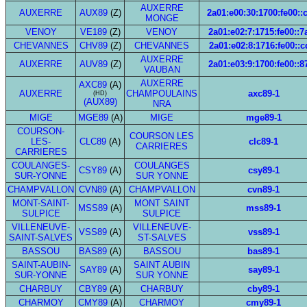
AUXERRE
AUXERRE
AUX89
(Z)
2a01:e00:30:1700:fe00::
MONGE
VENOY
VE189
(Z)
VENOY
2a01:e02:7:1715:fe00::7
CHEVANNES
CHV89
(Z)
CHEVANNES
2a01:e02:8:1716:fe00::c
AUXERRE
AUXERRE
AUV89
(Z)
2a01:e03:9:1700:fe00::8
VAUBAN
AUXERRE
AXC89
(A)
AUXERRE
CHAMPOULAINS
axc89-1
(HD)
(AUX89)
NRA
MIGE
MGE89
(A)
MIGE
mge89-1
COURSON-
COURSON LES
LES-
CLC89
(A)
clc89-1
CARRIERES
CARRIERES
COULANGES-
COULANGES
CSY89
(A)
csy89-1
SUR-YONNE
SUR YONNE
CHAMPVALLON
CVN89
(A)
CHAMPVALLON
cvn89-1
MONT-SAINT-
MONT SAINT
MSS89
(A)
mss89-1
SULPICE
SULPICE
VILLENEUVE-
VILLENEUVE-
VSS89
(A)
vss89-1
SAINT-SALVES
ST-SALVES
BASSOU
BAS89
(A)
BASSOU
bas89-1
SAINT-AUBIN-
SAINT AUBIN
SAY89
(A)
say89-1
SUR-YONNE
SUR YONNE
CHARBUY
CBY89
(A)
CHARBUY
cby89-1
CHARMOY
CMY89
(A)
CHARMOY
cmy89-1