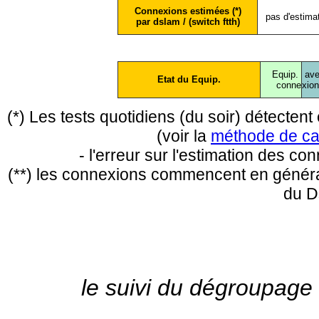
Connexions estimées (*)
pas d'estima
par dslam / (switch ftth)
Equip.
ave
Etat du Equip.
conne
xio
(*) Les tests quotidiens (du soir) détecte
(voir la
méthode de ca
- l'erreur sur l'estimation des c
(**) les connexions commencent en général
du D
le suivi du dégroupage