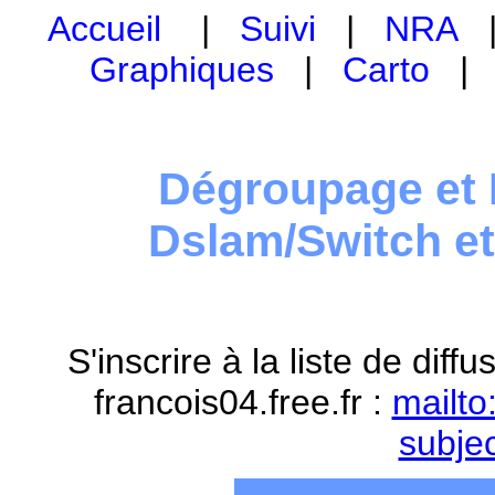
Accueil
|
Suivi
|
NRA
Graphiques
|
Carto
Dégroupage et 
Dslam/Switch e
S'inscrire à la liste de dif
francois04.free.fr :
mailto
subje