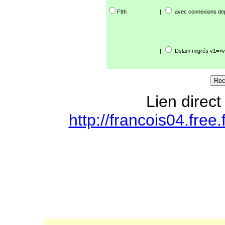
Ftth
|
avec connexions de
|
Dslam migrés v1=>v
Lien direct
http://francois04.free