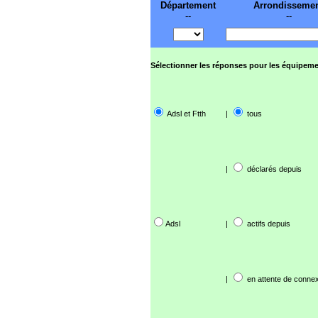
Département
Arrondisseme
--
--
Sélectionner les réponses pour les équipeme
Adsl et Ftth
|
tous
|
déclarés depuis
Adsl
|
actifs depuis
|
en attente de connex