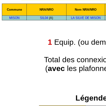
Commune
NRA/NRO
Nom NRA/NRO
MISON
SIL04
(A)
LA SILVE DE MISON
1
Equip. (ou demi
Total des connexi
(
avec
les plafonn
Légende