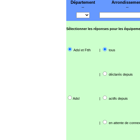
Département
Arrondisseme
--
--
Sélectionner les réponses pour les équipeme
Adsl et Ftth
|
tous
|
déclarés depuis
Adsl
|
actifs depuis
|
en attente de connex