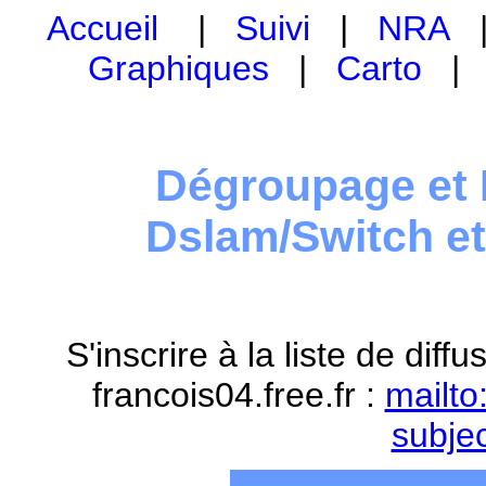
Accueil
|
Suivi
|
NRA
Graphiques
|
Carto
Dégroupage et 
Dslam/Switch e
S'inscrire à la liste de dif
francois04.free.fr :
mailto
subje