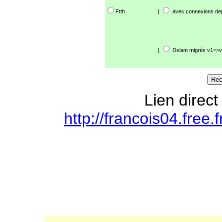
Ftth
|
avec connexions de
|
Dslam migrés v1=>v
Lien direct
http://francois04.free