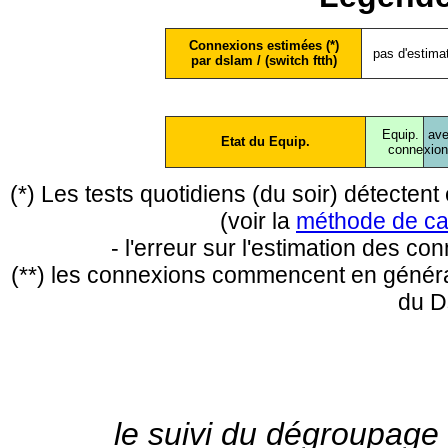
Connexions estimées (*)
pas d'estima
par dslam / (switch ftth)
Equip.
ave
Etat du Equip.
conne
xio
(*) Les tests quotidiens (du soir) détecte
(voir la
méthode de ca
- l'erreur sur l'estimation des c
(**) les connexions commencent en général
du D
le suivi du dégroupage