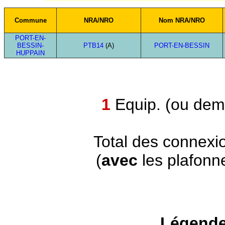
Commune
NRA/NRO
Nom NRA/NRO
PORT-EN-
BESSIN-
PTB14
(A)
PORT-EN-BESSIN
HUPPAIN
1
Equip. (ou demi
Total des connexi
(
avec
les plafonn
Légende