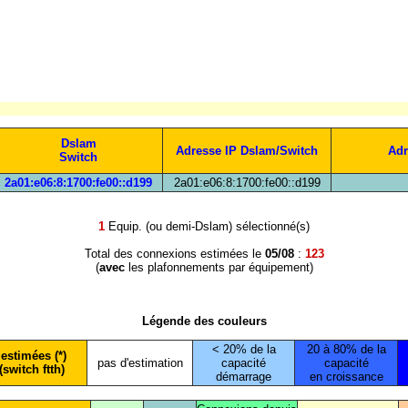
Dslam
Adresse IP Dslam/Switch
Adr
Switch
2a01:e06:8:1700:fe00::d199
2a01:e06:8:1700:fe00::d199
1
Equip. (ou demi-Dslam) sélectionné(s)
Total des connexions estimées le
05/08
:
123
(
avec
les plafonnements par équipement)
Légende des couleurs
< 20% de la
20 à 80% de la
estimées (*)
pas d'estimation
capacité
capacité
(switch ftth)
démarrage
en croissance