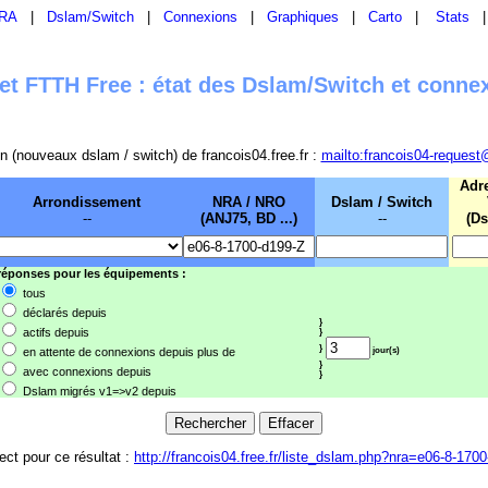
RA
|
Dslam/Switch
|
Connexions
|
Graphiques
|
Carto
|
Stats
t FTTH Free : état des Dslam/Switch et conne
sion (nouveaux dslam / switch) de francois04.free.fr :
mailto:francois04-request
Adr
Arrondissement
NRA / NRO
Dslam / Switch
--
(ANJ75, BD ...)
--
(Ds
 réponses pour les équipements :
tous
déclarés depuis
}
actifs depuis
}
}
en attente de connexions depuis plus de
jour(s)
}
avec connexions depuis
}
Dslam migrés v1=>v2 depuis
rect pour ce résultat :
http://francois04.free.fr/liste_dslam.php?nra=e06-8-170