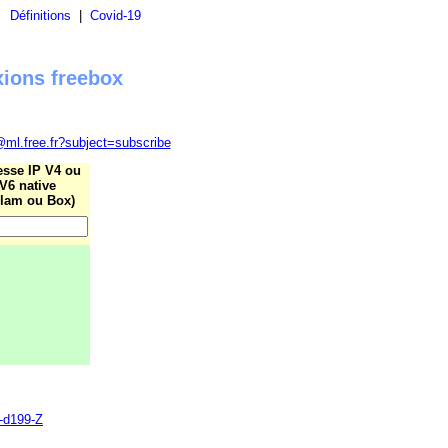
|
Définitions
|
Covid-19
xions freebox
@ml.free.fr?subject=subscribe
esse IP V4 ou
V6 native
lam ou Box)
0-d199-Z