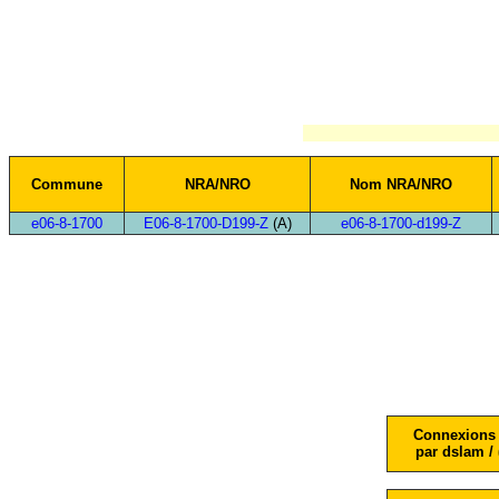
Commune
NRA/NRO
Nom NRA/NRO
e06-8-1700
E06-8-1700-D199-Z
(A)
e06-8-1700-d199-Z
Connexions 
par dslam / 