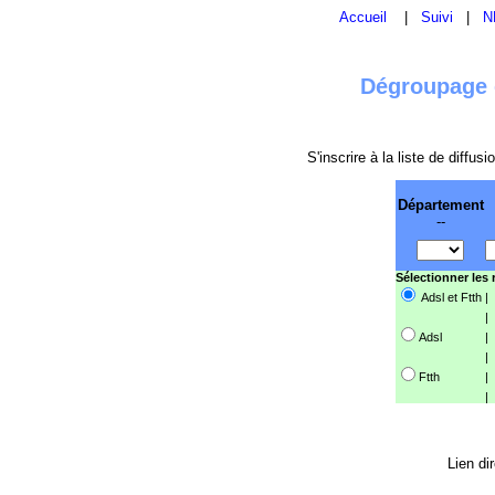
Accueil
|
Suivi
|
N
Dégroupage e
S'inscrire à la liste de diffu
Département
--
Sélectionner les
Adsl et Ftth
|
|
Adsl
|
|
Ftth
|
|
Lien di