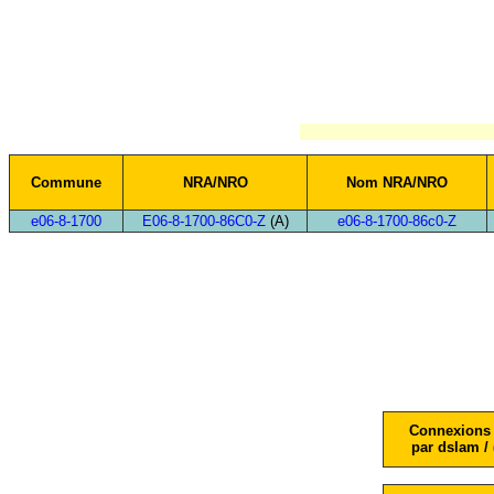
Commune
NRA/NRO
Nom NRA/NRO
e06-8-1700
E06-8-1700-86C0-Z
(A)
e06-8-1700-86c0-Z
Connexions 
par dslam / 