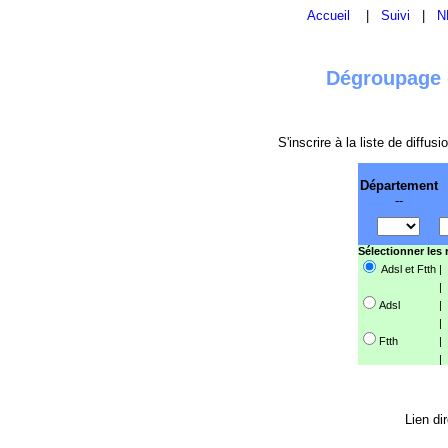
Accueil
|
Suivi
|
N
Dégroupage e
S'inscrire à la liste de diffu
Département
--
Sélectionner les
Adsl et Ftth
|
|
Adsl
|
|
Ftth
|
|
Lien di