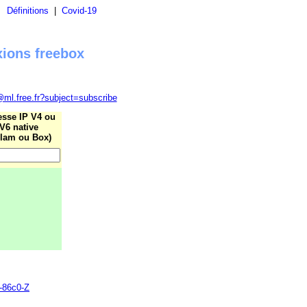
|
Définitions
|
Covid-19
xions freebox
@ml.free.fr?subject=subscribe
esse IP V4 ou
V6 native
lam ou Box)
0-86c0-Z