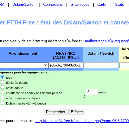
RA
|
Dslam/Switch
|
Connexions
|
Graphiques
|
Carto
|
Stats
t FTTH Free : état des Dslam/Switch et conne
sion (nouveaux dslam / switch) de francois04.free.fr :
mailto:francois04-request
Adr
Arrondissement
NRA / NRO
Dslam / Switch
--
(ANJ75, BD ...)
--
(Ds
 réponses pour les équipements :
tous
déclarés depuis
}
actifs depuis
}
}
en attente de connexions depuis plus de
jour(s)
}
avec connexions depuis
}
Dslam migrés v1=>v2 depuis
rect pour ce résultat :
http://francois04.free.fr/liste_dslam.php?nra=e06-8-170