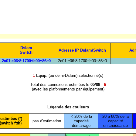
Dslam
Adresse IP Dslam/Switch
Adr
Switch
2a01:e06:8:1700:fe00::86c0
2a01:e06:8:1700:fe00::86c0
1
Equip. (ou demi-Dslam) sélectionné(s)
Total des connexions estimées le
05/08
:
6
(
avec
les plafonnements par équipement)
Légende des couleurs
< 20% de la
20 à 80% de la
estimées (*)
pas d'estimation
capacité
capacité
(switch ftth)
démarrage
en croissance