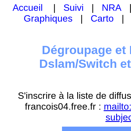
Accueil
|
Suivi
|
NRA
Graphiques
|
Carto
Dégroupage et 
Dslam/Switch e
S'inscrire à la liste de dif
francois04.free.fr :
mailto
subje