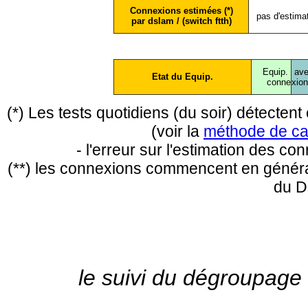
Connexions estimées (*)
pas d'estima
par dslam / (switch ftth)
Equip.
ave
Etat du Equip.
conne
xio
(*) Les tests quotidiens (du soir) détecte
(voir la
méthode de ca
- l'erreur sur l'estimation des c
(**) les connexions commencent en général
du D
le suivi du dégroupage