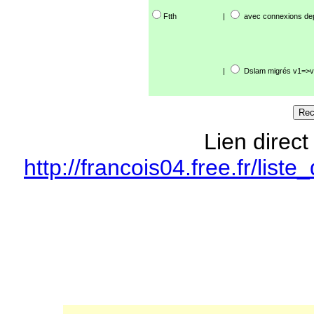
Ftth
|
avec connexions de
|
Dslam migrés v1=>v
Lien direct
http://francois04.free.fr/li