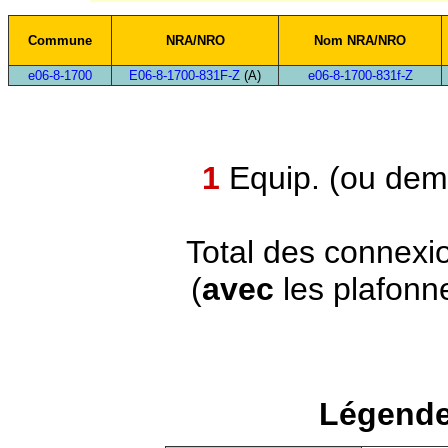
Commune
NRA/NRO
Nom NRA/NRO
e06-8-1700
E06-8-1700-831F-Z
(A)
e06-8-1700-831f-Z
1
Equip. (ou demi
Total des connexi
(
avec
les plafonn
Légende