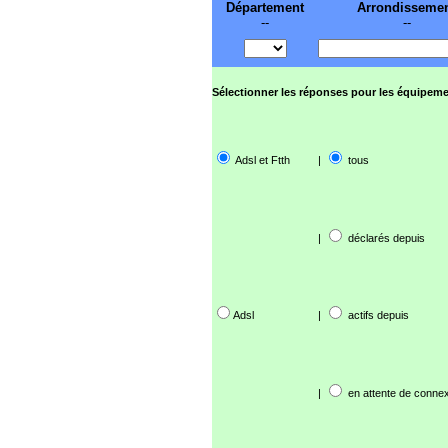
Département
Arrondisseme
--
--
Sélectionner les réponses pour les équipeme
Adsl et Ftth
|
tous
|
déclarés depuis
Adsl
|
actifs depuis
|
en attente de connex