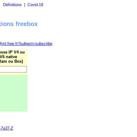
|
Définitions
|
Covid-19
xions freebox
@ml.free.fr?subject=subscribe
esse IP V4 ou
V6 native
lam ou Box)
0-7a37-Z