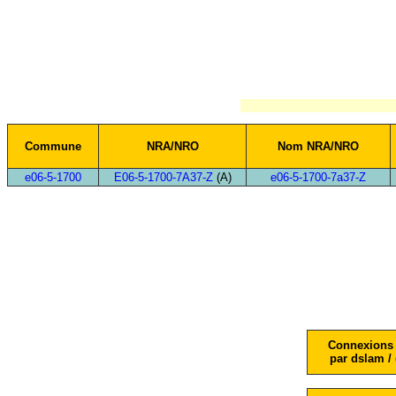
Commune
NRA/NRO
Nom NRA/NRO
e06-5-1700
E06-5-1700-7A37-Z
(A)
e06-5-1700-7a37-Z
Connexions 
par dslam / 