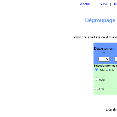
Accueil
|
Suivi
|
N
Dégroupage e
S'inscrire à la liste de diffu
Département
--
Sélectionner les
Adsl et Ftth
|
|
Adsl
|
|
Ftth
|
|
Lien di