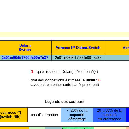
Dslam
Adresse IP Dslam/Switch
Adr
Switch
2a01:e06:5:1700:fe00::7a37
2a01:e06:5:1700:fe00::7a37
1
Equip. (ou demi-Dslam) sélectionné(s)
Total des connexions estimées le
04/08
:
6
(
avec
les plafonnements par équipement)
Légende des couleurs
< 20% de la
20 à 80% de la
estimées (*)
pas d'estimation
capacité
capacité
(switch ftth)
démarrage
en croissance