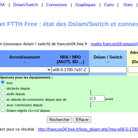
RA
|
Dslam/Switch
|
Connexions
|
Graphiques
|
Carto
|
Stats
t FTTH Free : état des Dslam/Switch et conne
sion (nouveaux dslam / switch) de francois04.free.fr :
mailto:francois04-request
Adr
Arrondissement
NRA / NRO
Dslam / Switch
--
(ANJ75, BD ...)
--
(Ds
 réponses pour les équipements :
tous
déclarés depuis
}
actifs depuis
}
}
en attente de connexions depuis plus de
jour(s)
}
avec connexions depuis
}
Dslam migrés v1=>v2 depuis
rect pour ce résultat :
http://francois04.free.fr/liste_dslam.php?nra=e06-5-170