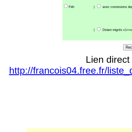
Ftth
|
avec connexions de
|
Dslam migrés v1=>v
Lien direct
http://francois04.free.fr/li