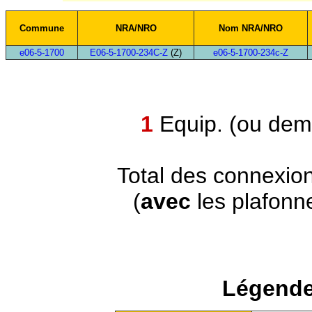
Commune
NRA/NRO
Nom NRA/NRO
e06-5-1700
E06-5-1700-234C-Z
(Z)
e06-5-1700-234c-Z
1
Equip. (ou demi
Total des connexio
(
avec
les plafonn
Légende