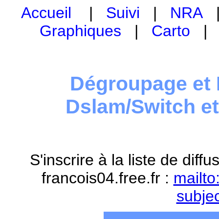
Accueil
|
Suivi
|
NRA
Graphiques
|
Carto
Dégroupage et 
Dslam/Switch e
S'inscrire à la liste de dif
francois04.free.fr :
mailto
subje