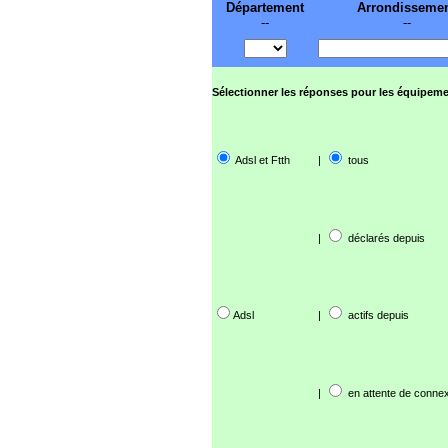
Département
Arrondisseme
--
--
Sélectionner les réponses pour les équipeme
Adsl et Ftth
|
tous
|
déclarés depuis
Adsl
|
actifs depuis
|
en attente de connex