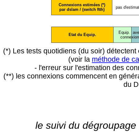
Connexions estimées (*)
pas d'estima
par dslam / (switch ftth)
Equip.
ave
Etat du Equip.
conne
xio
(*) Les tests quotidiens (du soir) détecte
(voir la
méthode de ca
- l'erreur sur l'estimation des c
(**) les connexions commencent en général
du D
le suivi du dégroupage