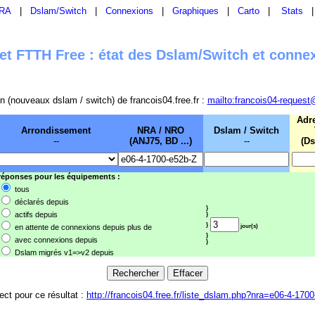
RA
|
Dslam/Switch
|
Connexions
|
Graphiques
|
Carto
|
Stats
t FTTH Free : état des Dslam/Switch et conne
sion (nouveaux dslam / switch) de francois04.free.fr :
mailto:francois04-request
Adr
Arrondissement
NRA / NRO
Dslam / Switch
--
(ANJ75, BD ...)
--
(Ds
 réponses pour les équipements :
tous
déclarés depuis
}
actifs depuis
}
}
en attente de connexions depuis plus de
jour(s)
}
avec connexions depuis
}
Dslam migrés v1=>v2 depuis
rect pour ce résultat :
http://francois04.free.fr/liste_dslam.php?nra=e06-4-170