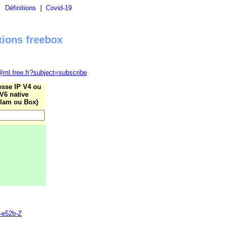
|
Définitions
|
Covid-19
xions freebox
@ml.free.fr?subject=subscribe
esse IP V4 ou
V6 native
lam ou Box)
0-e52b-Z