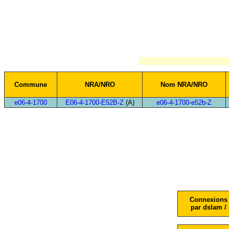
Commune
NRA/NRO
Nom NRA/NRO
e06-4-1700
E06-4-1700-E52B-Z
(A)
e06-4-1700-e52b-Z
Connexions 
par dslam / 