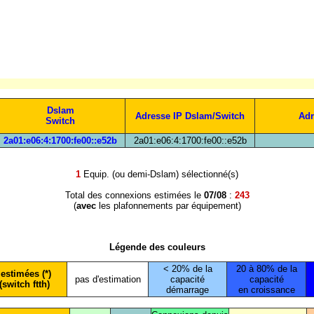
Dslam
Adresse IP Dslam/Switch
Adr
Switch
2a01:e06:4:1700:fe00::e52b
2a01:e06:4:1700:fe00::e52b
1
Equip. (ou demi-Dslam) sélectionné(s)
Total des connexions estimées le
07/08
:
243
(
avec
les plafonnements par équipement)
Légende des couleurs
< 20% de la
20 à 80% de la
estimées (*)
pas d'estimation
capacité
capacité
(switch ftth)
démarrage
en croissance