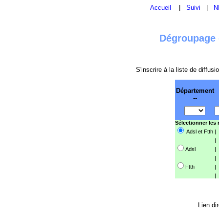
Accueil
|
Suivi
|
N
Dégroupage e
S'inscrire à la liste de diffu
Département
--
Sélectionner les
Adsl et Ftth
|
|
Adsl
|
|
Ftth
|
|
Lien di