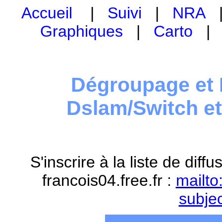
Accueil
|
Suivi
|
NRA
Graphiques
|
Carto
Dégroupage et 
Dslam/Switch e
S'inscrire à la liste de dif
francois04.free.fr :
mailto
subje