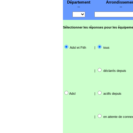
Département
Arrondisseme
--
--
Sélectionner les réponses pour les équipeme
Adsl et Ftth
|
tous
|
déclarés depuis
Adsl
|
actifs depuis
|
en attente de connex