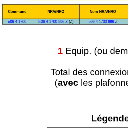
Commune
NRA/NRO
Nom NRA/NRO
e06-4-1700
E06-4-1700-896-Z
(Z)
e06-4-1700-896-Z
1
Equip. (ou demi
Total des connexi
(
avec
les plafonn
Légende