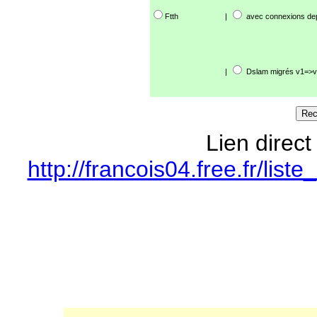
Ftth
|
avec connexions de
|
Dslam migrés v1=>v
Lien direct
http://francois04.free.fr/li