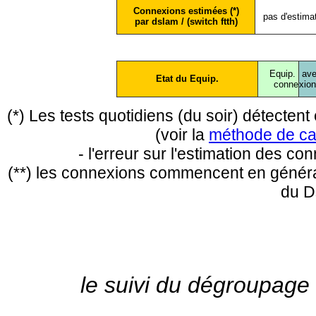
Connexions estimées (*)
pas d'estima
par dslam / (switch ftth)
Equip.
ave
Etat du Equip.
conne
xio
(*) Les tests quotidiens (du soir) détecte
(voir la
méthode de ca
- l'erreur sur l'estimation des c
(**) les connexions commencent en général
du D
le suivi du dégroupage