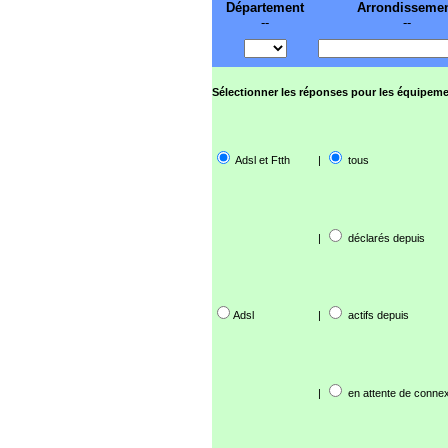
Département
Arrondisseme
--
--
Sélectionner les réponses pour les équipeme
Adsl et Ftth
|
tous
|
déclarés depuis
Adsl
|
actifs depuis
|
en attente de connex