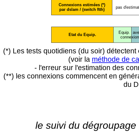
Connexions estimées (*)
pas d'estima
par dslam / (switch ftth)
Equip.
ave
Etat du Equip.
conne
xio
(*) Les tests quotidiens (du soir) détecte
(voir la
méthode de ca
- l'erreur sur l'estimation des c
(**) les connexions commencent en général
du D
le suivi du dégroupage