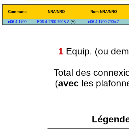
Commune
NRA/NRO
Nom NRA/NRO
e06-4-1700
E06-4-1700-790B-Z
(A)
e06-4-1700-790b-Z
1
Equip. (ou demi
Total des connexi
(
avec
les plafonn
Légende