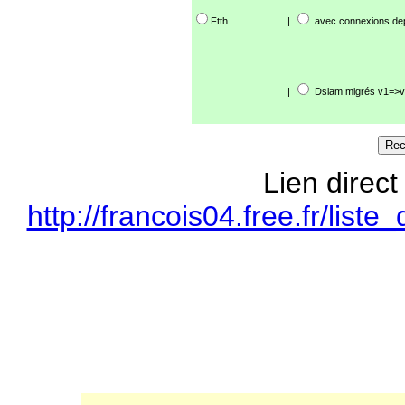
Ftth
|
avec connexions de
|
Dslam migrés v1=>v
Lien direct
http://francois04.free.fr/li