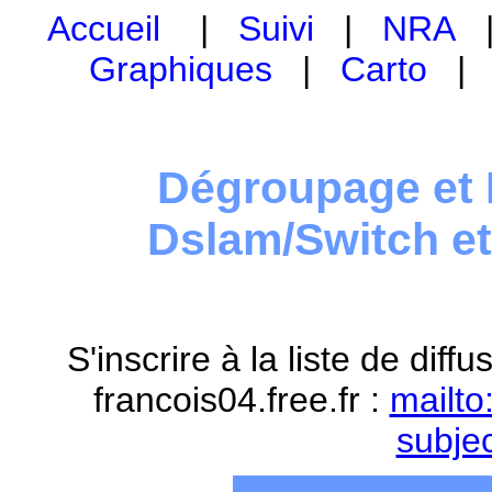
Accueil
|
Suivi
|
NRA
Graphiques
|
Carto
Dégroupage et 
Dslam/Switch e
S'inscrire à la liste de dif
francois04.free.fr :
mailto
subje