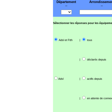
Département
Arrondisseme
--
--
Sélectionner les réponses pour les équipeme
Adsl et Ftth
|
tous
|
déclarés depuis
Adsl
|
actifs depuis
|
en attente de connex