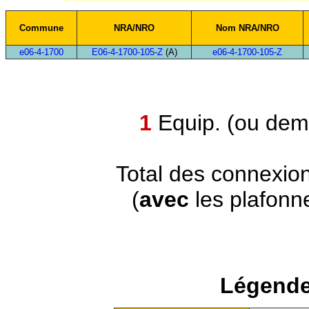
Commune
NRA/NRO
Nom NRA/NRO
e06-4-1700
E06-4-1700-105-Z
(A)
e06-4-1700-105-Z
1
Equip. (ou demi
Total des connexio
(
avec
les plafonn
Légende