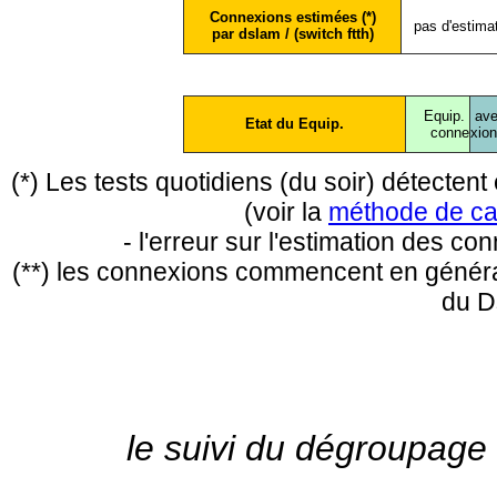
Connexions estimées (*)
pas d'estima
par dslam / (switch ftth)
Equip.
ave
Etat du Equip.
conne
xio
(*) Les tests quotidiens (du soir) détecte
(voir la
méthode de ca
- l'erreur sur l'estimation des c
(**) les connexions commencent en général
du D
le suivi du dégroupage