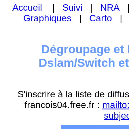
Accueil
|
Suivi
|
NRA
Graphiques
|
Carto
Dégroupage et 
Dslam/Switch e
S'inscrire à la liste de dif
francois04.free.fr :
mailto
subje