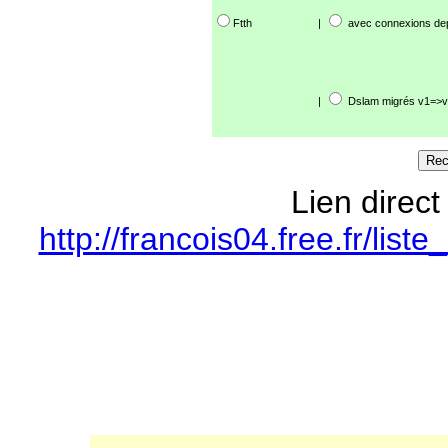
Ftth
|
avec connexions de
|
Dslam migrés v1=>v
Lien direct
http://francois04.free.fr/li