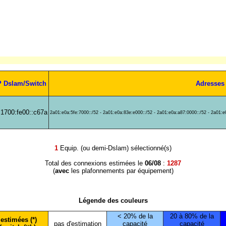
P Dslam/Switch
Adresses
:1700:fe00::c67a
2a01:e0a:5fe:7000::/52 - 2a01:e0a:83e:e000::/52 - 2a01:e0a:a87:0000::/52 - 2a01:e
1
Equip. (ou demi-Dslam) sélectionné(s)
Total des connexions estimées le
06/08
:
1287
(
avec
les plafonnements par équipement)
Légende des couleurs
< 20% de la
20 à 80% de la
estimées (*)
pas d'estimation
capacité
capacité