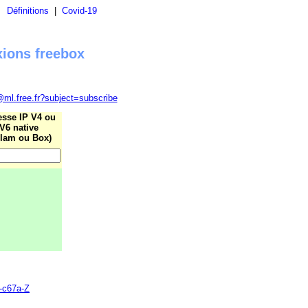
|
Définitions
|
Covid-19
xions freebox
@ml.free.fr?subject=subscribe
esse IP V4 ou
V6 native
lam ou Box)
0-c67a-Z