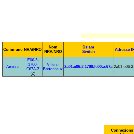
Nom
Dslam
Commune
NRA/NRO
Adresse I
NRA/NRO
Switch
E06-3-
1700-
Villers-
Amiens
2a01:e06:3:1700:fe00::c67a
2a01:e06:3
C67A-Z
Bretonneux
(Z)
Connexions 