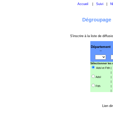
Accueil
|
Suivi
|
N
Dégroupage e
S'inscrire à la liste de diffu
Département
--
Sélectionner les
Adsl et Ftth
|
|
Adsl
|
|
Ftth
|
|
Lien di