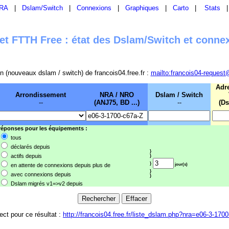
RA
|
Dslam/Switch
|
Connexions
|
Graphiques
|
Carto
|
Stats
t FTTH Free : état des Dslam/Switch et conne
sion (nouveaux dslam / switch) de francois04.free.fr :
mailto:francois04-request
Adr
Arrondissement
NRA / NRO
Dslam / Switch
--
(ANJ75, BD ...)
--
(Ds
 réponses pour les équipements :
tous
déclarés depuis
}
actifs depuis
}
}
en attente de connexions depuis plus de
jour(s)
}
avec connexions depuis
}
Dslam migrés v1=>v2 depuis
rect pour ce résultat :
http://francois04.free.fr/liste_dslam.php?nra=e06-3-170