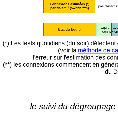
Connexions estimées (*)
pas d'estima
par dslam / (switch ftth)
Equip.
ave
Etat du Equip.
conne
xio
(*) Les tests quotidiens (du soir) détecte
(voir la
méthode de ca
- l'erreur sur l'estimation des c
(**) les connexions commencent en général
du D
le suivi du dégroupage