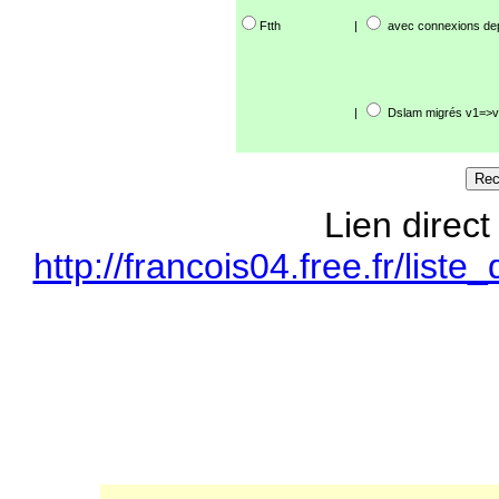
Ftth
|
avec connexions de
|
Dslam migrés v1=>v
Lien direct
http://francois04.free.fr/li