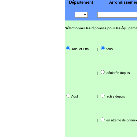
Département
Arrondisseme
--
--
Sélectionner les réponses pour les équipeme
Adsl et Ftth
|
tous
|
déclarés depuis
Adsl
|
actifs depuis
|
en attente de connex