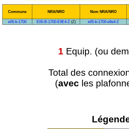
Commune
NRA/NRO
Nom NRA/NRO
e05-b-1700
E05-B-1700-E9E4-Z
(Z)
e05-b-1700-e9e4-Z
1
Equip. (ou demi
Total des connexio
(
avec
les plafonn
Légende