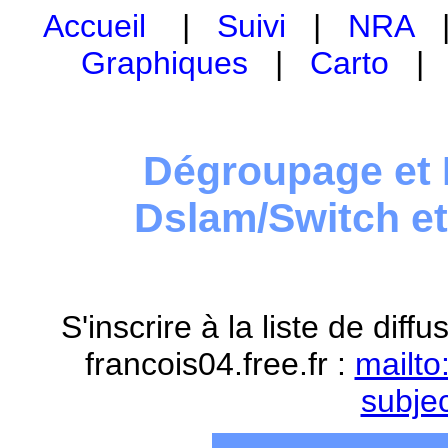
Accueil
|
Suivi
|
NRA
Graphiques
|
Carto
Dégroupage et 
Dslam/Switch e
S'inscrire à la liste de dif
francois04.free.fr :
mailto
subje