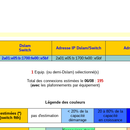
Dslam
Adresse IP Dslam/Switch
Adr
Switch
2a01:e05:b:1700:fe00::e5bf
2a01:e05:b:1700:fe00::e5bf
1
Equip. (ou demi-Dslam) sélectionné(s)
Total des connexions estimées le
06/08
:
195
(
avec
les plafonnements par équipement)
Légende des couleurs
< 20% de la
20 à 80% de la
estimées (*)
pas d'estimation
capacité
capacité
(switch ftth)
démarrage
en croissance