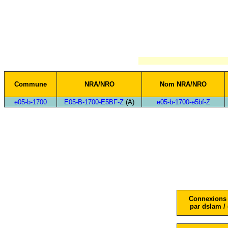
Commune
NRA/NRO
Nom NRA/NRO
e05-b-1700
E05-B-1700-E5BF-Z
(A)
e05-b-1700-e5bf-Z
Connexions 
par dslam / 