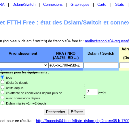
RA
|
Dslam/Switch
|
Connexions
|
Graphiques
|
Carto
|
Stats
t FTTH Free : état des Dslam/Switch et conne
sion (nouveaux dslam / switch) de francois04.free.fr :
mailto:francois04-request
Adr
Arrondissement
NRA / NRO
Dslam / Switch
--
(ANJ75, BD ...)
--
(Ds
 réponses pour les équipements :
tous
déclarés depuis
}
actifs depuis
}
}
en attente de connexions depuis plus de
jour(s)
}
avec connexions depuis
}
Dslam migrés v1=>v2 depuis
rect pour ce résultat :
http://francois04.free.fr/liste_dslam.php?nra=e05-b-170