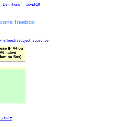
|
Définitions
|
Covid-19
xions freebox
@ml.free.fr?subject=subscribe
esse IP V4 ou
V6 native
lam ou Box)
0-e5bf-Z