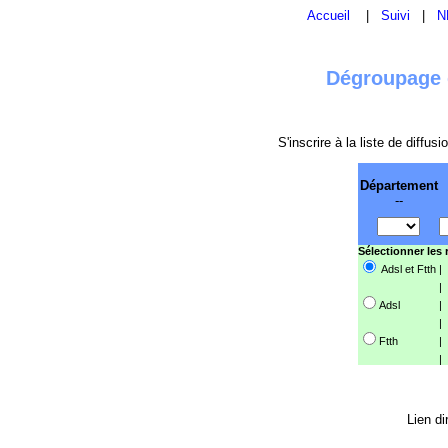
Accueil
|
Suivi
|
N
Dégroupage e
S'inscrire à la liste de diffu
Département
--
Sélectionner les
Adsl et Ftth
|
|
Adsl
|
|
Ftth
|
|
Lien di