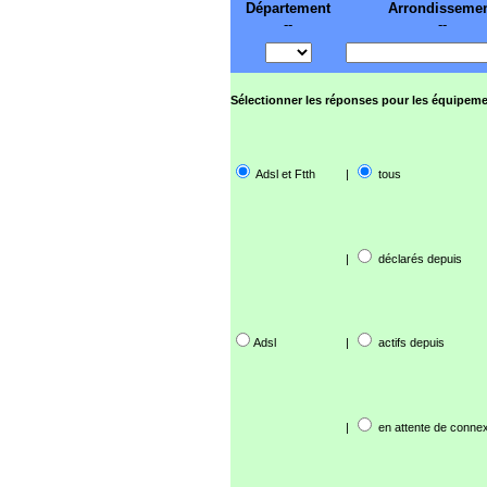
Département
Arrondisseme
--
--
Sélectionner les réponses pour les équipeme
Adsl et Ftth
|
tous
|
déclarés depuis
Adsl
|
actifs depuis
|
en attente de connex