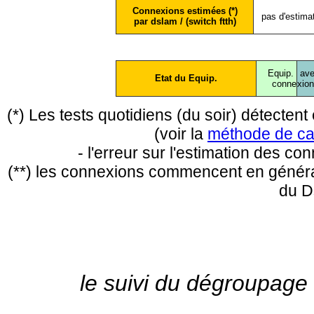
Connexions estimées (*)
pas d'estima
par dslam / (switch ftth)
Equip.
ave
Etat du Equip.
conne
xio
(*) Les tests quotidiens (du soir) détecte
(voir la
méthode de ca
- l'erreur sur l'estimation des c
(**) les connexions commencent en général
du D
le suivi du dégroupage