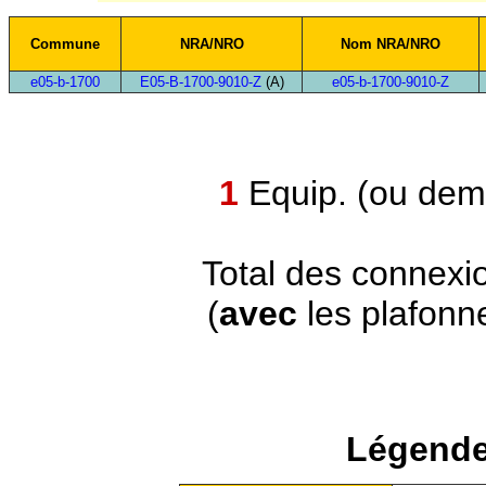
Commune
NRA/NRO
Nom NRA/NRO
e05-b-1700
E05-B-1700-9010-Z
(A)
e05-b-1700-9010-Z
1
Equip. (ou demi
Total des connexi
(
avec
les plafonn
Légende