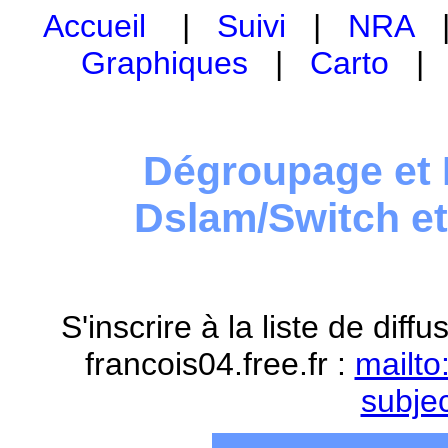
Accueil
|
Suivi
|
NRA
Graphiques
|
Carto
Dégroupage et 
Dslam/Switch e
S'inscrire à la liste de dif
francois04.free.fr :
mailto
subje