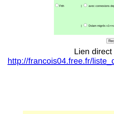
Ftth
|
avec connexions de
|
Dslam migrés v1=>v
Lien direct
http://francois04.free.fr/li