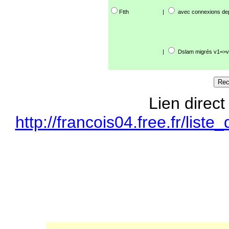
Ftth
|
avec connexions de
|
Dslam migrés v1=>v
Lien direct
http://francois04.free.fr/li