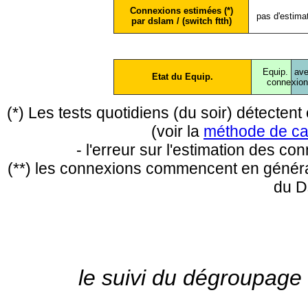
Connexions estimées (*)
pas d'estima
par dslam / (switch ftth)
Equip.
ave
Etat du Equip.
conne
xio
(*) Les tests quotidiens (du soir) détecte
(voir la
méthode de ca
- l'erreur sur l'estimation des c
(**) les connexions commencent en général
du D
le suivi du dégroupage