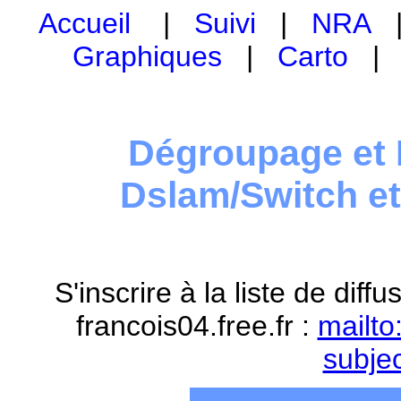
Accueil
|
Suivi
|
NRA
Graphiques
|
Carto
Dégroupage et 
Dslam/Switch e
S'inscrire à la liste de dif
francois04.free.fr :
mailto
subje