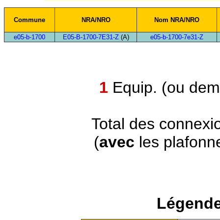
Commune
NRA/NRO
Nom NRA/NRO
e05-b-1700
E05-B-1700-7E31-Z
(A)
e05-b-1700-7e31-Z
1
Equip. (ou demi
Total des connexi
(
avec
les plafonn
Légende