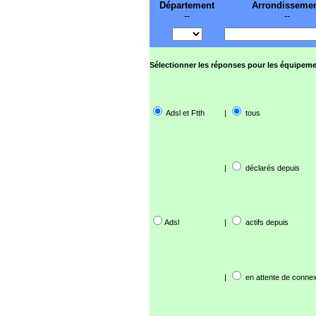
Département
Arrondisseme
--
--
Sélectionner les réponses pour les équipeme
Adsl et Ftth
|
tous
|
déclarés depuis
Adsl
|
actifs depuis
|
en attente de connex