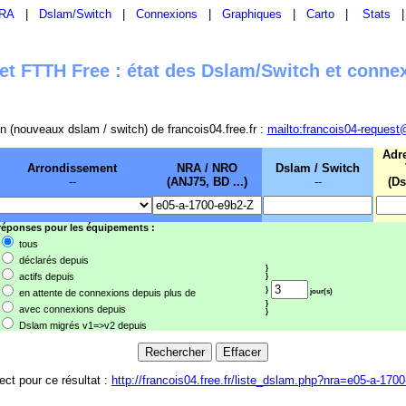
RA
|
Dslam/Switch
|
Connexions
|
Graphiques
|
Carto
|
Stats
t FTTH Free : état des Dslam/Switch et conne
sion (nouveaux dslam / switch) de francois04.free.fr :
mailto:francois04-request
Adr
Arrondissement
NRA / NRO
Dslam / Switch
--
(ANJ75, BD ...)
--
(Ds
 réponses pour les équipements :
tous
déclarés depuis
}
actifs depuis
}
}
en attente de connexions depuis plus de
jour(s)
}
avec connexions depuis
}
Dslam migrés v1=>v2 depuis
rect pour ce résultat :
http://francois04.free.fr/liste_dslam.php?nra=e05-a-170