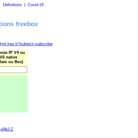
|
Définitions
|
Covid-19
xions freebox
@ml.free.fr?subject=subscribe
esse IP V4 ou
V6 native
lam ou Box)
0-e9b2-Z