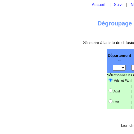
Accueil
|
Suivi
|
N
Dégroupage e
S'inscrire à la liste de diffu
Département
--
Sélectionner les
Adsl et Ftth
|
|
Adsl
|
|
Ftth
|
|
Lien di