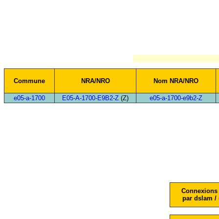
Commune
NRA/NRO
Nom NRA/NRO
e05-a-1700
E05-A-1700-E9B2-Z
(Z)
e05-a-1700-e9b2-Z
Connexions 
par dslam / 