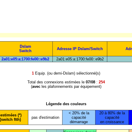
Dslam
Adresse IP Dslam/Switch
Adr
Switch
2a01:e05:a:1700:fe00::e9b2
2a01:e05:a:1700:fe00::e9b2
1
Equip. (ou demi-Dslam) sélectionné(s)
Total des connexions estimées le
07/08
:
254
(
avec
les plafonnements par équipement)
Légende des couleurs
< 20% de la
20 à 80% de la
estimées (*)
pas d'estimation
capacité
capacité
(switch ftth)
démarrage
en croissance