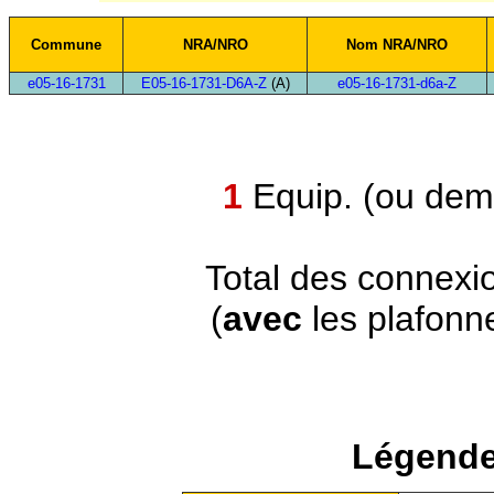
Commune
NRA/NRO
Nom NRA/NRO
e05-16-1731
E05-16-1731-D6A-Z
(A)
e05-16-1731-d6a-Z
1
Equip. (ou demi
Total des connexi
(
avec
les plafonn
Légende