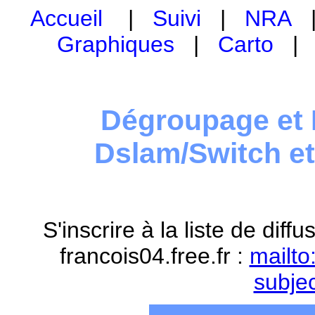
Accueil
|
Suivi
|
NRA
Graphiques
|
Carto
Dégroupage et 
Dslam/Switch e
S'inscrire à la liste de dif
francois04.free.fr :
mailto
subje