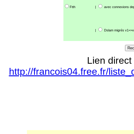
Ftth
|
avec connexions de
|
Dslam migrés v1=>v
Lien direct
http://francois04.free.fr/li