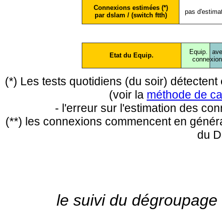
Connexions estimées (*)
pas d'estima
par dslam / (switch ftth)
Equip.
ave
Etat du Equip.
conne
xio
(*) Les tests quotidiens (du soir) détecte
(voir la
méthode de ca
- l'erreur sur l'estimation des c
(**) les connexions commencent en général
du D
le suivi du dégroupage