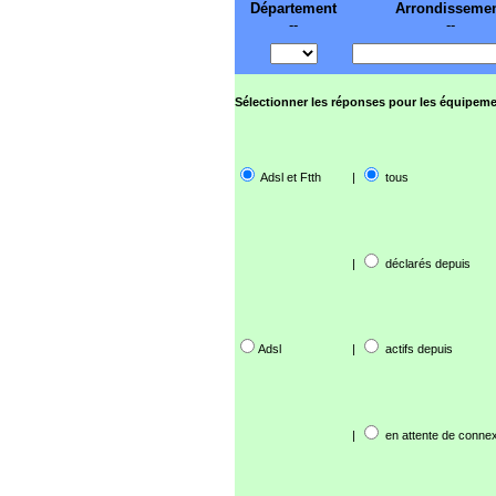
Département
Arrondisseme
--
--
Sélectionner les réponses pour les équipeme
Adsl et Ftth
|
tous
|
déclarés depuis
Adsl
|
actifs depuis
|
en attente de connex