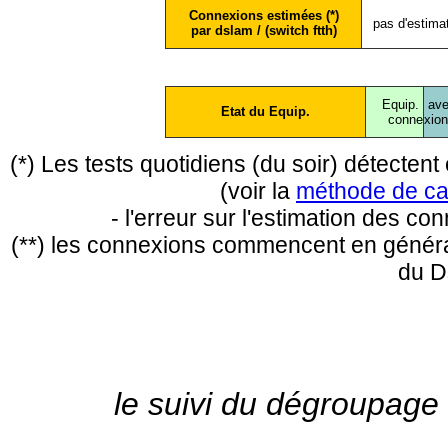
Connexions estimées (*)
pas d'estima
par dslam / (switch ftth)
Equip.
ave
Etat du Equip.
conne
xio
(*) Les tests quotidiens (du soir) détecte
(voir la
méthode de ca
- l'erreur sur l'estimation des c
(**) les connexions commencent en général
du D
le suivi du dégroupage