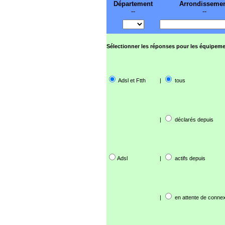
Département
Arrondisseme
--
--
Sélectionner les réponses pour les équipeme
Adsl et Ftth
|
tous
|
déclarés depuis
Adsl
|
actifs depuis
|
en attente de connex