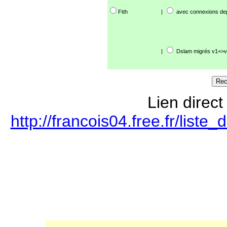
Ftth
|
avec connexions de
|
Dslam migrés v1=>v
Lien direct
http://francois04.free.fr/lis