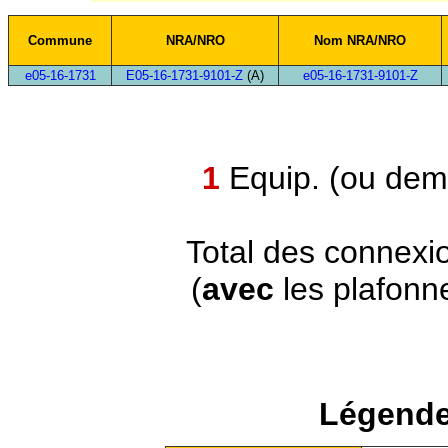
Commune
NRA/NRO
Nom NRA/NRO
e05-16-1731
E05-16-1731-9101-Z
(A)
e05-16-1731-9101-Z
1
Equip. (ou demi
Total des connexi
(
avec
les plafonn
Légende