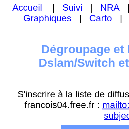
Accueil
|
Suivi
|
NRA
Graphiques
|
Carto
Dégroupage et 
Dslam/Switch e
S'inscrire à la liste de dif
francois04.free.fr :
mailto
subje