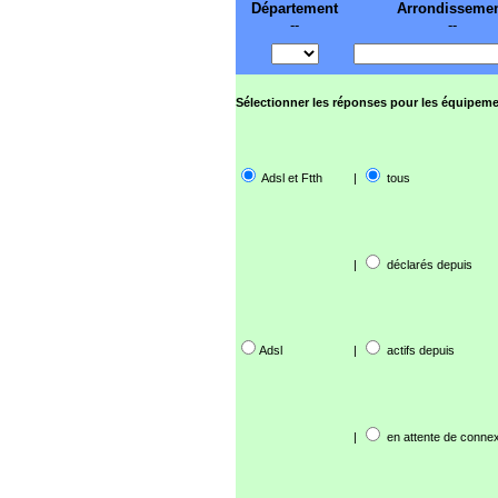
Département
Arrondisseme
--
--
Sélectionner les réponses pour les équipeme
Adsl et Ftth
|
tous
|
déclarés depuis
Adsl
|
actifs depuis
|
en attente de connex