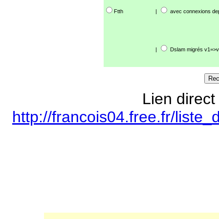
Ftth
|
avec connexions de
|
Dslam migrés v1=>v
Lien direct
http://francois04.free.fr/lis