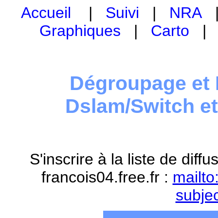
Accueil
|
Suivi
|
NRA
Graphiques
|
Carto
Dégroupage et 
Dslam/Switch e
S'inscrire à la liste de dif
francois04.free.fr :
mailto
subje