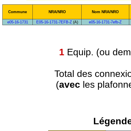
Commune
NRA/NRO
Nom NRA/NRO
e05-16-1731
E05-16-1731-7EFB-Z
(A)
e05-16-1731-7efb-Z
1
Equip. (ou demi
Total des connexi
(
avec
les plafonn
Légende