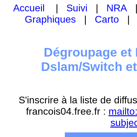
Accueil
|
Suivi
|
NRA
Graphiques
|
Carto
Dégroupage et 
Dslam/Switch e
S'inscrire à la liste de dif
francois04.free.fr :
mailto
subje