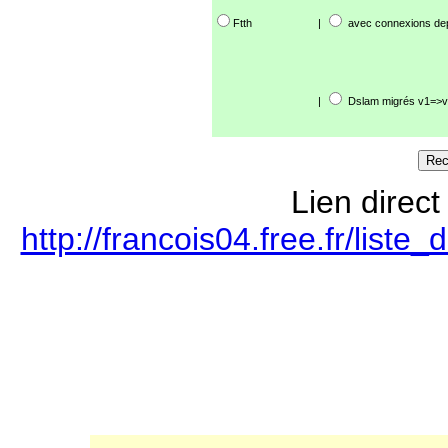
Ftth
|
avec connexions de
|
Dslam migrés v1=>v
Lien direct
http://francois04.free.fr/lis