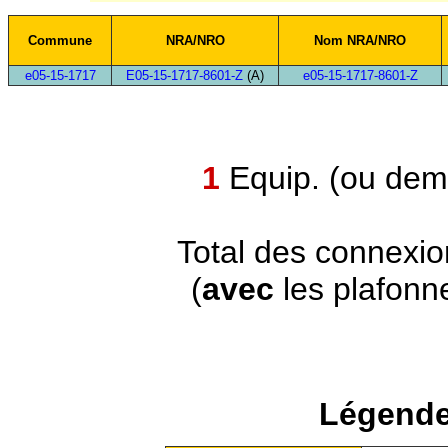
Commune
NRA/NRO
Nom NRA/NRO
e05-15-1717
E05-15-1717-8601-Z
(A)
e05-15-1717-8601-Z
1
Equip. (ou demi
Total des connexi
(
avec
les plafonn
Légende