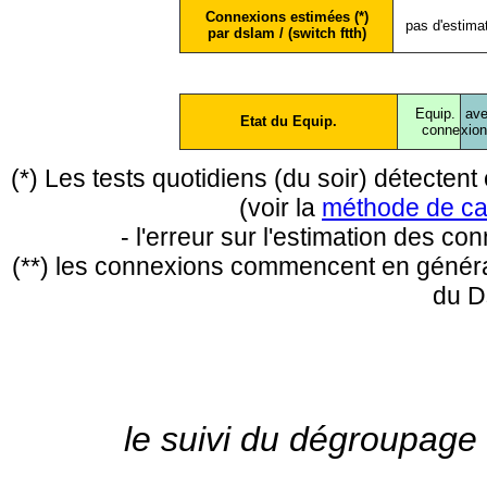
Connexions estimées (*)
pas d'estima
par dslam / (switch ftth)
Equip.
ave
Etat du Equip.
conne
xio
(*) Les tests quotidiens (du soir) détecte
(voir la
méthode de ca
- l'erreur sur l'estimation des c
(**) les connexions commencent en général
du D
le suivi du dégroupage