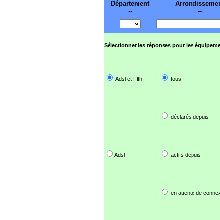
Département
Arrondisseme
--
--
Sélectionner les réponses pour les équipeme
Adsl et Ftth
|
tous
|
déclarés depuis
Adsl
|
actifs depuis
|
en attente de connex