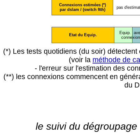
Connexions estimées (*)
pas d'estima
par dslam / (switch ftth)
Equip.
ave
Etat du Equip.
conne
xio
(*) Les tests quotidiens (du soir) détecte
(voir la
méthode de ca
- l'erreur sur l'estimation des c
(**) les connexions commencent en général
du D
le suivi du dégroupage