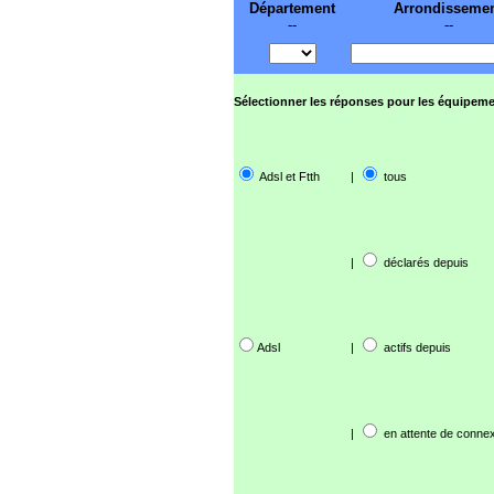
Département
Arrondisseme
--
--
Sélectionner les réponses pour les équipeme
Adsl et Ftth
|
tous
|
déclarés depuis
Adsl
|
actifs depuis
|
en attente de connex