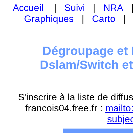
Accueil
|
Suivi
|
NRA
Graphiques
|
Carto
Dégroupage et 
Dslam/Switch e
S'inscrire à la liste de dif
francois04.free.fr :
mailto
subje