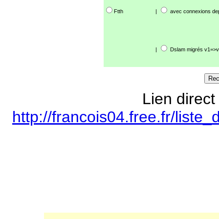
Ftth
|
avec connexions de
|
Dslam migrés v1=>v
Lien direct
http://francois04.free.fr/lis