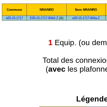
Commune
NRA/NRO
Nom NRA/NRO
e05-15-1717
E05-15-1717-804A-Z
(A)
e05-15-1717-804a-Z
1
Equip. (ou demi
Total des connexi
(
avec
les plafonn
Légende