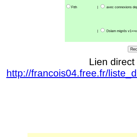
Ftth
|
avec connexions de
|
Dslam migrés v1=>v
Lien direct
http://francois04.free.fr/lis