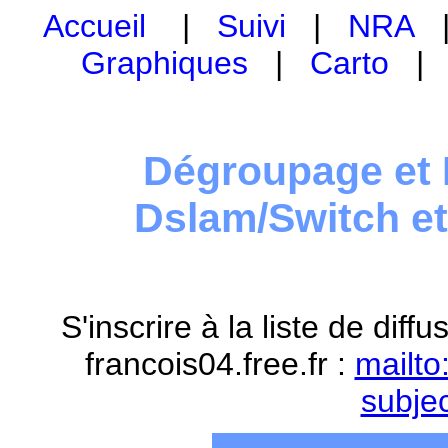
Accueil
|
Suivi
|
NRA
Graphiques
|
Carto
Dégroupage et 
Dslam/Switch e
S'inscrire à la liste de dif
francois04.free.fr :
mailto
subje