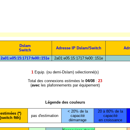
Dslam
Adresse IP Dslam/Switch
Adr
Switch
2a01:e05:15:1717:fe00::151e
2a01:e05:15:1717:fe00::151e
1
Equip. (ou demi-Dslam) sélectionné(s)
Total des connexions estimées le
04/08
:
23
(
avec
les plafonnements par équipement)
Légende des couleurs
< 20% de la
20 à 80% de la
estimées (*)
pas d'estimation
capacité
capacité
(switch ftth)
démarrage
en croissance