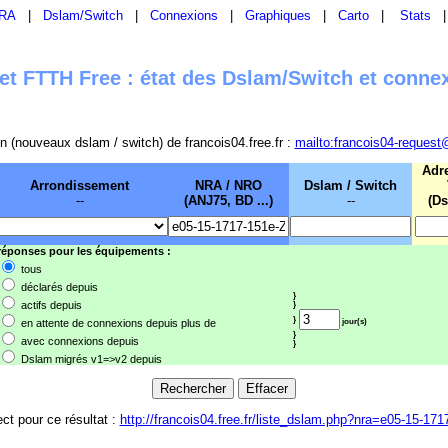
RA
|
Dslam/Switch
|
Connexions
|
Graphiques
|
Carto
|
Stats
t FTTH Free : état des Dslam/Switch et conne
sion (nouveaux dslam / switch) de francois04.free.fr :
mailto:francois04-request
Adr
Arrondissement
NRA / NRO
Dslam / Switch
--
(ANJ75, BD ...)
--
(Ds
 réponses pour les équipements :
tous
déclarés depuis
}
actifs depuis
}
}
en attente de connexions depuis plus de
jour(s)
}
avec connexions depuis
}
Dslam migrés v1=>v2 depuis
ect pour ce résultat :
http://francois04.free.fr/liste_dslam.php?nra=e05-15-171