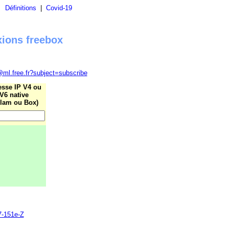
|
Définitions
|
Covid-19
xions freebox
@ml.free.fr?subject=subscribe
esse IP V4 ou
V6 native
lam ou Box)
7-151e-Z