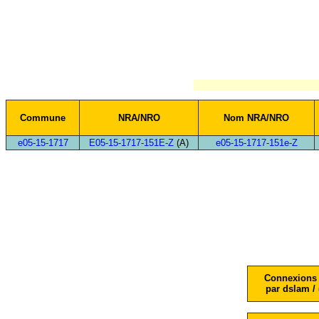
Commune
NRA/NRO
Nom NRA/NRO
e05-15-1717
E05-15-1717-151E-Z
(A)
e05-15-1717-151e-Z
Connexions 
par dslam / 