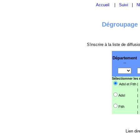
Accueil
|
Suivi
|
N
Dégroupage e
S'inscrire à la liste de diffu
Département
--
Sélectionner les
Adsl et Ftth
|
|
Adsl
|
|
Ftth
|
|
Lien dir