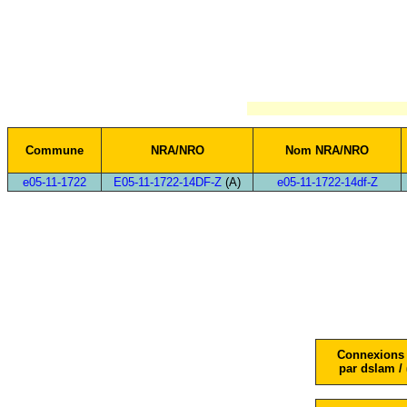
Commune
NRA/NRO
Nom NRA/NRO
e05-11-1722
E05-11-1722-14DF-Z
(A)
e05-11-1722-14df-Z
Connexions 
par dslam / 