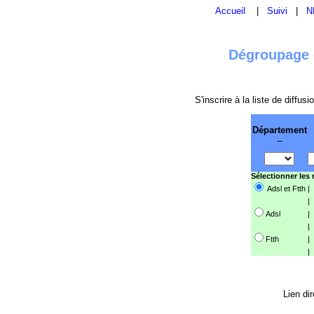
Accueil
|
Suivi
|
N
Dégroupage e
S'inscrire à la liste de diffu
Département
--
Sélectionner les
Adsl et Ftth
|
|
Adsl
|
|
Ftth
|
|
Lien dir