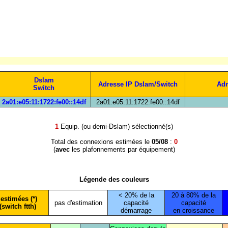
Dslam
Adresse IP Dslam/Switch
Adr
Switch
2a01:e05:11:1722:fe00::14df
2a01:e05:11:1722:fe00::14df
1
Equip. (ou demi-Dslam) sélectionné(s)
Total des connexions estimées le
05/08
:
0
(
avec
les plafonnements par équipement)
Légende des couleurs
< 20% de la
20 à 80% de la
estimées (*)
pas d'estimation
capacité
capacité
(switch ftth)
démarrage
en croissance