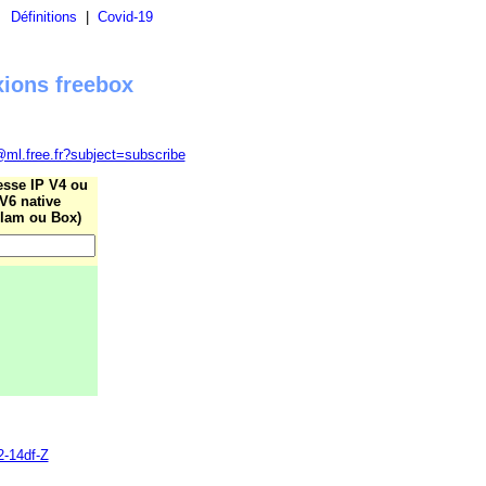
|
Définitions
|
Covid-19
xions freebox
@ml.free.fr?subject=subscribe
esse IP V4 ou
V6 native
lam ou Box)
2-14df-Z