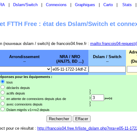
RA
|
Dslam/Switch
|
Connexions
|
Graphiques
|
Carto
|
Stats
t FTTH Free : état des Dslam/Switch et conne
sion (nouveaux dslam / switch) de francois04.free.fr :
mailto:francois04-request
Adr
Arrondissement
NRA / NRO
Dslam / Switch
--
(ANJ75, BD ...)
--
(Ds
 réponses pour les équipements :
tous
déclarés depuis
}
actifs depuis
}
}
en attente de connexions depuis plus de
jour(s)
}
avec connexions depuis
}
Dslam migrés v1=>v2 depuis
ect pour ce résultat :
http://francois04.free.fr/liste_dslam.php?nra=e05-11-172