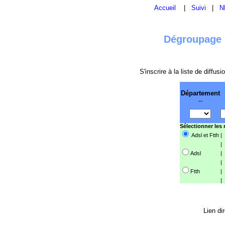
Accueil
|
Suivi
|
N
Dégroupage e
S'inscrire à la liste de diffu
Département
--
Sélectionner les
Adsl et Ftth
|
|
Adsl
|
|
Ftth
|
|
Lien di