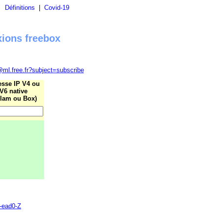
|
Définitions
|
Covid-19
xions freebox
@ml.free.fr?subject=subscribe
esse IP V4 ou
V6 native
lam ou Box)
0-ead0-Z