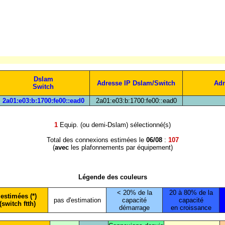
Dslam
Adresse IP Dslam/Switch
Adr
Switch
2a01:e03:b:1700:fe00::ead0
2a01:e03:b:1700:fe00::ead0
1
Equip. (ou demi-Dslam) sélectionné(s)
Total des connexions estimées le
06/08
:
107
(
avec
les plafonnements par équipement)
Légende des couleurs
< 20% de la
20 à 80% de la
estimées (*)
pas d'estimation
capacité
capacité
(switch ftth)
démarrage
en croissance