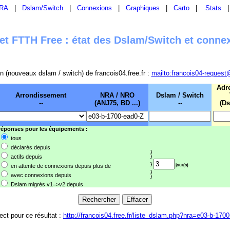
RA
|
Dslam/Switch
|
Connexions
|
Graphiques
|
Carto
|
Stats
t FTTH Free : état des Dslam/Switch et conne
sion (nouveaux dslam / switch) de francois04.free.fr :
mailto:francois04-request
Adr
Arrondissement
NRA / NRO
Dslam / Switch
--
(ANJ75, BD ...)
--
(Ds
 réponses pour les équipements :
tous
déclarés depuis
}
actifs depuis
}
}
en attente de connexions depuis plus de
jour(s)
}
avec connexions depuis
}
Dslam migrés v1=>v2 depuis
rect pour ce résultat :
http://francois04.free.fr/liste_dslam.php?nra=e03-b-170