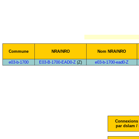
Commune
NRA/NRO
Nom NRA/NRO
e03-b-1700
E03-B-1700-EAD0-Z
(Z)
e03-b-1700-ead0-Z
Connexions 
par dslam / 