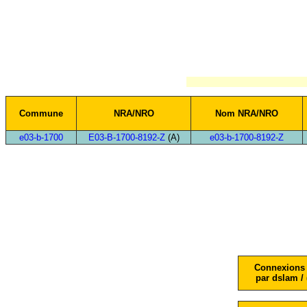
Commune
NRA/NRO
Nom NRA/NRO
e03-b-1700
E03-B-1700-8192-Z
(A)
e03-b-1700-8192-Z
Connexions 
par dslam / 