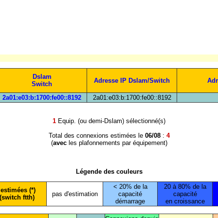
Dslam
Adresse IP Dslam/Switch
Adr
Switch
2a01:e03:b:1700:fe00::8192
2a01:e03:b:1700:fe00::8192
1
Equip. (ou demi-Dslam) sélectionné(s)
Total des connexions estimées le
06/08
:
4
(
avec
les plafonnements par équipement)
Légende des couleurs
< 20% de la
20 à 80% de la
estimées (*)
pas d'estimation
capacité
capacité
(switch ftth)
démarrage
en croissance