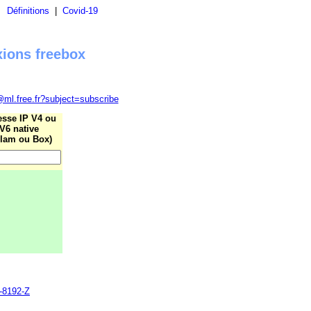
|
Définitions
|
Covid-19
xions freebox
@ml.free.fr?subject=subscribe
esse IP V4 ou
V6 native
lam ou Box)
0-8192-Z