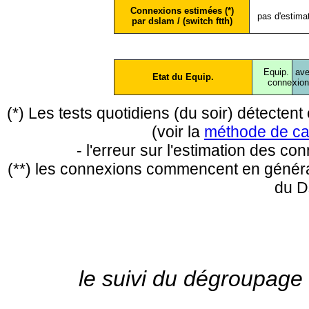
Connexions estimées (*)
pas d'estima
par dslam / (switch ftth)
Equip.
ave
Etat du Equip.
conne
xio
(*) Les tests quotidiens (du soir) détecte
(voir la
méthode de ca
- l'erreur sur l'estimation des c
(**) les connexions commencent en général
du D
le suivi du dégroupage