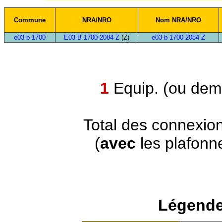
Commune
NRA/NRO
Nom NRA/NRO
e03-b-1700
E03-B-1700-2084-Z
(Z)
e03-b-1700-2084-Z
1
Equip. (ou demi
Total des connexio
(
avec
les plafonn
Légende