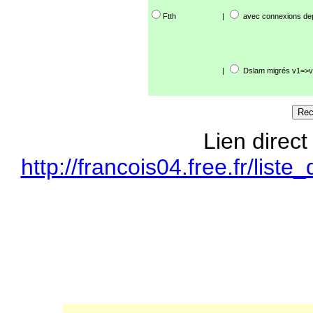
Ftth
|
avec connexions de
|
Dslam migrés v1=>v
Lien direct
http://francois04.free.fr/li