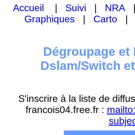
Accueil
|
Suivi
|
NRA
Graphiques
|
Carto
Dégroupage et 
Dslam/Switch e
S'inscrire à la liste de dif
francois04.free.fr :
mailto
subje