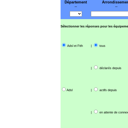
Département
Arrondisseme
--
--
Sélectionner les réponses pour les équipeme
Adsl et Ftth
|
tous
|
déclarés depuis
Adsl
|
actifs depuis
|
en attente de connex