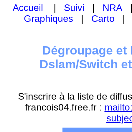
Accueil
|
Suivi
|
NRA
Graphiques
|
Carto
Dégroupage et 
Dslam/Switch e
S'inscrire à la liste de dif
francois04.free.fr :
mailto
subje