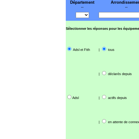
Département
Arrondisseme
--
--
Sélectionner les réponses pour les équipeme
Adsl et Ftth
|
tous
|
déclarés depuis
Adsl
|
actifs depuis
|
en attente de connex