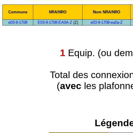
Commune
NRA/NRO
Nom NRA/NRO
e03-9-1708
E03-9-1708-EA0A-Z
(Z)
e03-9-1708-ea0a-Z
1
Equip. (ou demi
Total des connexio
(
avec
les plafonn
Légende