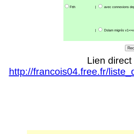
Ftth
|
avec connexions de
|
Dslam migrés v1=>v
Lien direct
http://francois04.free.fr/li