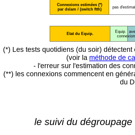
Connexions estimées (*)
pas d'estima
par dslam / (switch ftth)
Equip.
ave
Etat du Equip.
conne
xio
(*) Les tests quotidiens (du soir) détecte
(voir la
méthode de ca
- l'erreur sur l'estimation des c
(**) les connexions commencent en général
du D
le suivi du dégroupage