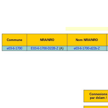
Commune
NRA/NRO
Nom NRA/NRO
e03-6-1700
E03-6-1700-D22B-Z
(A)
e03-6-1700-d22b-Z
Connexions 
par dslam / 