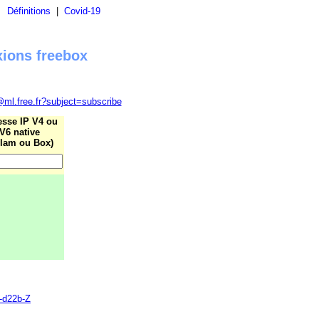
|
Définitions
|
Covid-19
xions freebox
@ml.free.fr?subject=subscribe
esse IP V4 ou
V6 native
lam ou Box)
0-d22b-Z