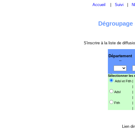
Accueil
|
Suivi
|
N
Dégroupage e
S'inscrire à la liste de diffu
Département
--
Sélectionner les
Adsl et Ftth
|
|
Adsl
|
|
Ftth
|
|
Lien di