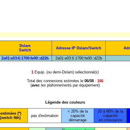
Dslam
Adresse IP Dslam/Switch
Adr
Switch
2a01:e03:6:1700:fe00::d22b
2a01:e03:6:1700:fe00::d22b
1
Equip. (ou demi-Dslam) sélectionné(s)
Total des connexions estimées le
06/08
:
166
(
avec
les plafonnements par équipement)
Légende des couleurs
< 20% de la
20 à 80% de la
estimées (*)
pas d'estimation
capacité
capacité
(switch ftth)
démarrage
en croissance