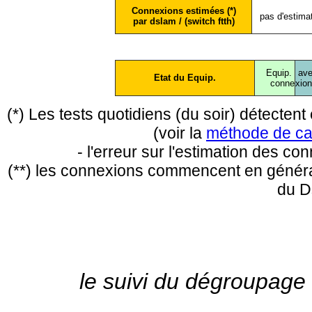
Connexions estimées (*)
pas d'estima
par dslam / (switch ftth)
Equip.
ave
Etat du Equip.
conne
xio
(*) Les tests quotidiens (du soir) détecte
(voir la
méthode de ca
- l'erreur sur l'estimation des c
(**) les connexions commencent en général
du D
le suivi du dégroupage