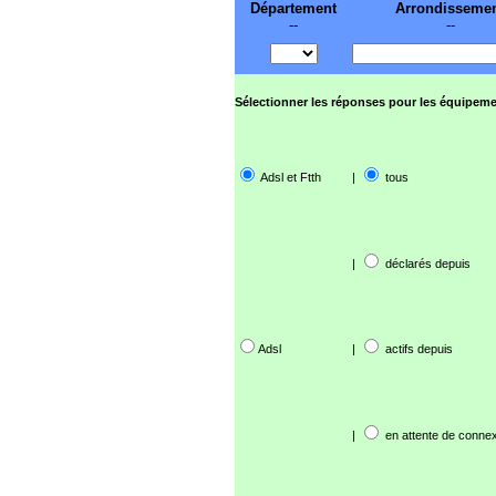
Département
Arrondisseme
--
--
Sélectionner les réponses pour les équipeme
Adsl et Ftth
|
tous
|
déclarés depuis
Adsl
|
actifs depuis
|
en attente de connex