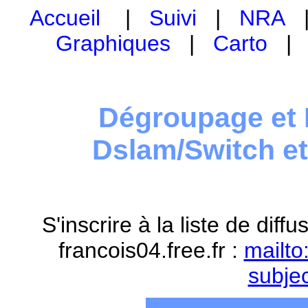
Accueil
|
Suivi
|
NRA
Graphiques
|
Carto
Dégroupage et 
Dslam/Switch e
S'inscrire à la liste de dif
francois04.free.fr :
mailto
subje