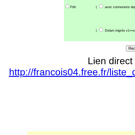
Ftth
|
avec connexions de
|
Dslam migrés v1=>v
Lien direct
http://francois04.free.fr/li