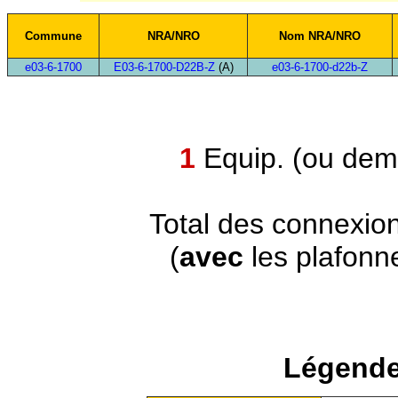
Commune
NRA/NRO
Nom NRA/NRO
e03-6-1700
E03-6-1700-D22B-Z
(A)
e03-6-1700-d22b-Z
1
Equip. (ou demi
Total des connexio
(
avec
les plafonn
Légende