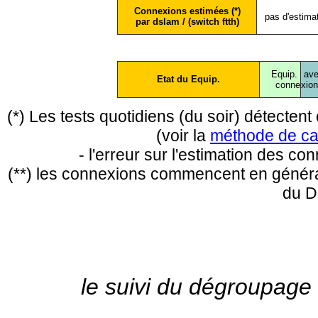
Connexions estimées (*)
pas d'estima
par dslam / (switch ftth)
Equip.
ave
Etat du Equip.
conne
xio
(*) Les tests quotidiens (du soir) détecte
(voir la
méthode de ca
- l'erreur sur l'estimation des c
(**) les connexions commencent en général
du D
le suivi du dégroupage