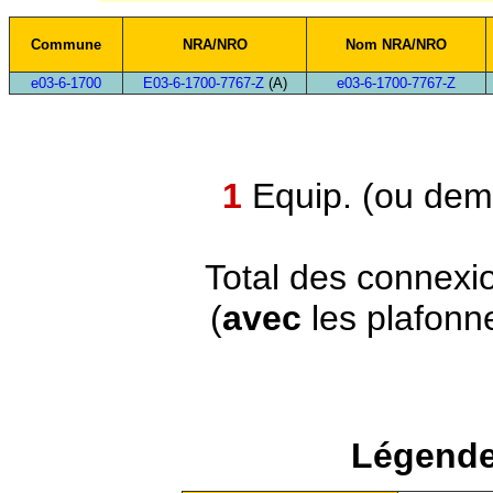
Commune
NRA/NRO
Nom NRA/NRO
e03-6-1700
E03-6-1700-7767-Z
(A)
e03-6-1700-7767-Z
1
Equip. (ou demi
Total des connexi
(
avec
les plafonn
Légende