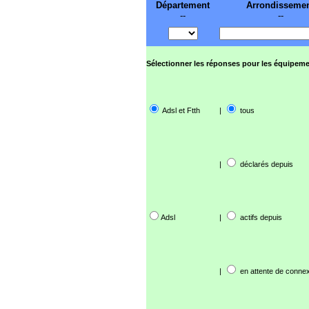
Département
Arrondisseme
--
--
Sélectionner les réponses pour les équipeme
Adsl et Ftth
|
tous
|
déclarés depuis
Adsl
|
actifs depuis
|
en attente de connex