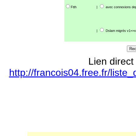
Ftth
|
avec connexions de
|
Dslam migrés v1=>v
Lien direct
http://francois04.free.fr/li