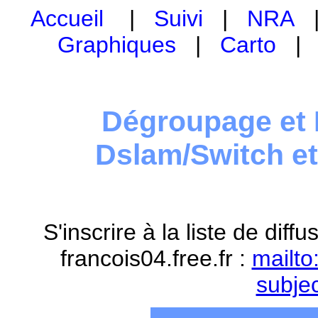
Accueil
|
Suivi
|
NRA
Graphiques
|
Carto
Dégroupage et 
Dslam/Switch e
S'inscrire à la liste de dif
francois04.free.fr :
mailto
subje