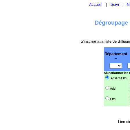
Accueil
|
Suivi
|
N
Dégroupage e
S'inscrire à la liste de diffu
Département
--
Sélectionner les
Adsl et Ftth
|
|
Adsl
|
|
Ftth
|
|
Lien di