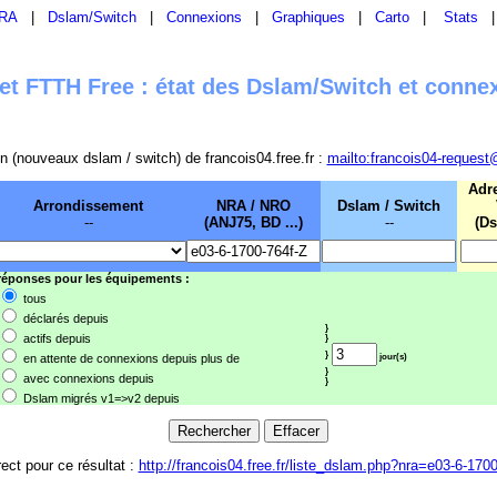
RA
|
Dslam/Switch
|
Connexions
|
Graphiques
|
Carto
|
Stats
t FTTH Free : état des Dslam/Switch et conne
sion (nouveaux dslam / switch) de francois04.free.fr :
mailto:francois04-request
Adr
Arrondissement
NRA / NRO
Dslam / Switch
--
(ANJ75, BD ...)
--
(Ds
 réponses pour les équipements :
tous
déclarés depuis
}
actifs depuis
}
}
en attente de connexions depuis plus de
jour(s)
}
avec connexions depuis
}
Dslam migrés v1=>v2 depuis
rect pour ce résultat :
http://francois04.free.fr/liste_dslam.php?nra=e03-6-170