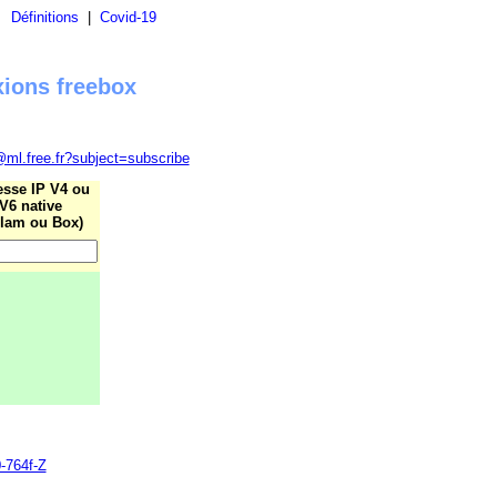
|
Définitions
|
Covid-19
xions freebox
@ml.free.fr?subject=subscribe
esse IP V4 ou
V6 native
lam ou Box)
0-764f-Z