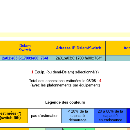
Dslam
Adresse IP Dslam/Switch
Adr
Switch
2a01:e03:6:1700:fe00::764f
2a01:e03:6:1700:fe00::764f
1
Equip. (ou demi-Dslam) sélectionné(s)
Total des connexions estimées le
08/08
:
4
(
avec
les plafonnements par équipement)
Légende des couleurs
< 20% de la
20 à 80% de la
estimées (*)
pas d'estimation
capacité
capacité
(switch ftth)
démarrage
en croissance