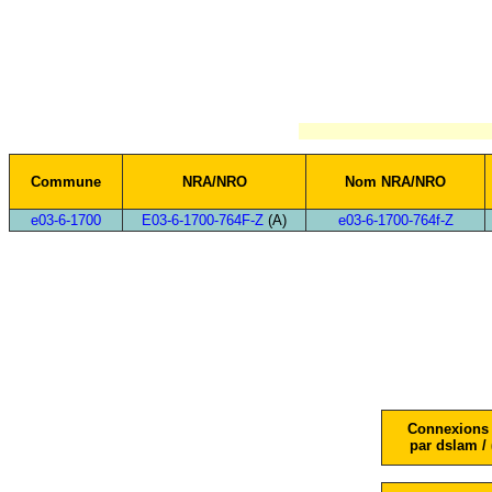
Commune
NRA/NRO
Nom NRA/NRO
e03-6-1700
E03-6-1700-764F-Z
(A)
e03-6-1700-764f-Z
Connexions 
par dslam / 