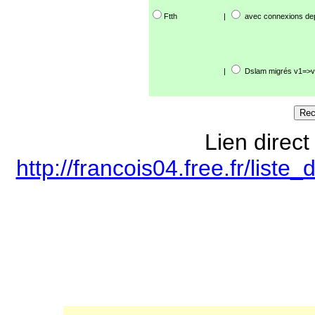
Ftth
|
avec connexions de
|
Dslam migrés v1=>v
Lien direct
http://francois04.free.fr/lis