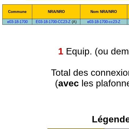
Commune
NRA/NRO
Nom NRA/NRO
e03-18-1700
E03-18-1700-CC23-Z
(A)
e03-18-1700-cc23-Z
1
Equip. (ou demi
Total des connexi
(
avec
les plafonn
Légende