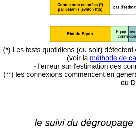
Connexions estimées (*)
pas d'estima
par dslam / (switch ftth)
Equip.
ave
Etat du Equip.
conne
xio
(*) Les tests quotidiens (du soir) détecte
(voir la
méthode de ca
- l'erreur sur l'estimation des c
(**) les connexions commencent en général
du D
le suivi du dégroupage