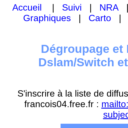
Accueil
|
Suivi
|
NRA
Graphiques
|
Carto
Dégroupage et 
Dslam/Switch e
S'inscrire à la liste de dif
francois04.free.fr :
mailto
subje