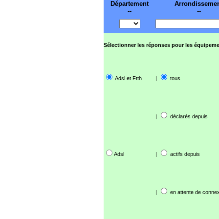
Département
Arrondisseme
--
--
Sélectionner les réponses pour les équipeme
Adsl et Ftth
|
tous
|
déclarés depuis
Adsl
|
actifs depuis
|
en attente de connex