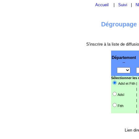
Accueil
|
Suivi
|
N
Dégroupage e
S'inscrire à la liste de diffu
Département
--
Sélectionner les
Adsl et Ftth
|
|
Adsl
|
|
Ftth
|
|
Lien dir