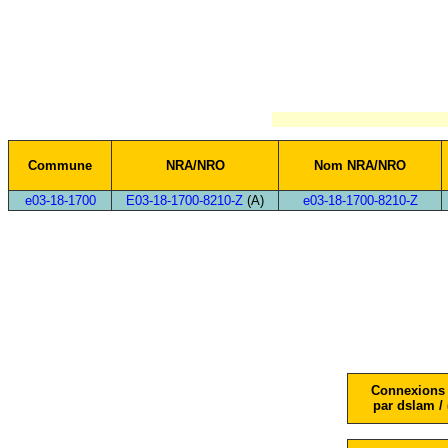
Commune
NRA/NRO
Nom NRA/NRO
e03-18-1700
E03-18-1700-8210-Z
(A)
e03-18-1700-8210-Z
Connexions 
par dslam / 