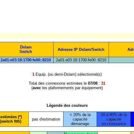
Dslam
Adresse IP Dslam/Switch
Adr
Switch
2a01:e03:18:1700:fe00::8210
2a01:e03:18:1700:fe00::8210
1
Equip. (ou demi-Dslam) sélectionné(s)
Total des connexions estimées le
07/08
:
31
(
avec
les plafonnements par équipement)
Légende des couleurs
< 20% de la
20 à 80% de la
estimées (*)
pas d'estimation
capacité
capacité
(switch ftth)
démarrage
en croissance