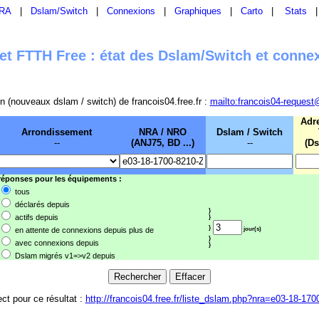
RA
|
Dslam/Switch
|
Connexions
|
Graphiques
|
Carto
|
Stats
t FTTH Free : état des Dslam/Switch et conne
sion (nouveaux dslam / switch) de francois04.free.fr :
mailto:francois04-request
Adr
Arrondissement
NRA / NRO
Dslam / Switch
--
(ANJ75, BD ...)
--
(Ds
 réponses pour les équipements :
tous
déclarés depuis
}
actifs depuis
}
}
en attente de connexions depuis plus de
jour(s)
}
avec connexions depuis
}
Dslam migrés v1=>v2 depuis
ect pour ce résultat :
http://francois04.free.fr/liste_dslam.php?nra=e03-18-170