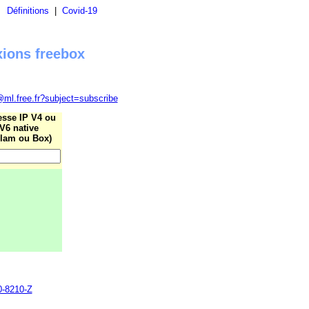
|
Définitions
|
Covid-19
xions freebox
@ml.free.fr?subject=subscribe
esse IP V4 ou
V6 native
lam ou Box)
0-8210-Z