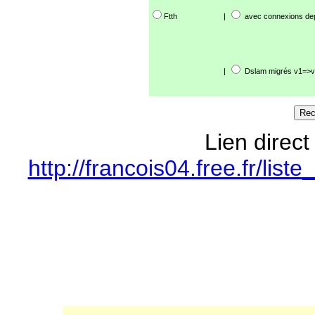
Ftth
|
avec connexions de
|
Dslam migrés v1=>v
Lien direct
http://francois04.free.fr/li