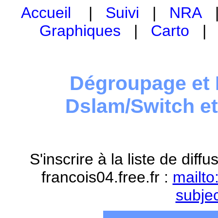
Accueil
|
Suivi
|
NRA
Graphiques
|
Carto
Dégroupage et 
Dslam/Switch e
S'inscrire à la liste de dif
francois04.free.fr :
mailto
subje