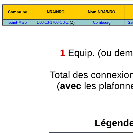
Commune
NRA/NRO
Nom NRA/NRO
Saint-Malo
E03-13-1700-CB-Z
(Z)
Combourg
2a
1
Equip. (ou demi
Total des connexio
(
avec
les plafonn
Légende