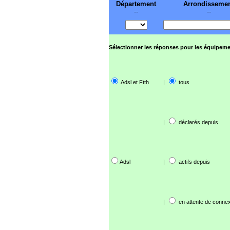
Département
Arrondisseme
--
--
Sélectionner les réponses pour les équipeme
Adsl et Ftth
|
tous
|
déclarés depuis
Adsl
|
actifs depuis
|
en attente de connex