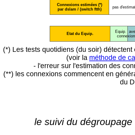
Connexions estimées (*)
pas d'estima
par dslam / (switch ftth)
Equip.
ave
Etat du Equip.
conne
xio
(*) Les tests quotidiens (du soir) détecte
(voir la
méthode de ca
- l'erreur sur l'estimation des c
(**) les connexions commencent en général
du D
le suivi du dégroupage