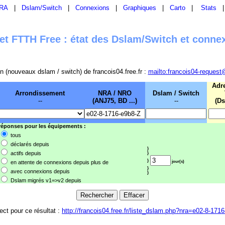
RA
|
Dslam/Switch
|
Connexions
|
Graphiques
|
Carto
|
Stats
t FTTH Free : état des Dslam/Switch et conne
sion (nouveaux dslam / switch) de francois04.free.fr :
mailto:francois04-request
Adr
Arrondissement
NRA / NRO
Dslam / Switch
--
(ANJ75, BD ...)
--
(Ds
 réponses pour les équipements :
tous
déclarés depuis
}
actifs depuis
}
}
en attente de connexions depuis plus de
jour(s)
}
avec connexions depuis
}
Dslam migrés v1=>v2 depuis
rect pour ce résultat :
http://francois04.free.fr/liste_dslam.php?nra=e02-8-171