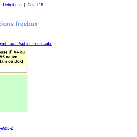
|
Définitions
|
Covid-19
xions freebox
@ml.free.fr?subject=subscribe
esse IP V4 ou
V6 native
lam ou Box)
6-e9b8-Z