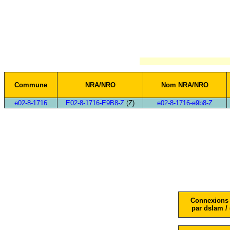
Commune
NRA/NRO
Nom NRA/NRO
e02-8-1716
E02-8-1716-E9B8-Z
(Z)
e02-8-1716-e9b8-Z
Connexions 
par dslam / 