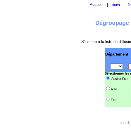
Accueil
|
Suivi
|
N
Dégroupage e
S'inscrire à la liste de diffu
Département
--
Sélectionner les
Adsl et Ftth
|
|
Adsl
|
|
Ftth
|
|
Lien di