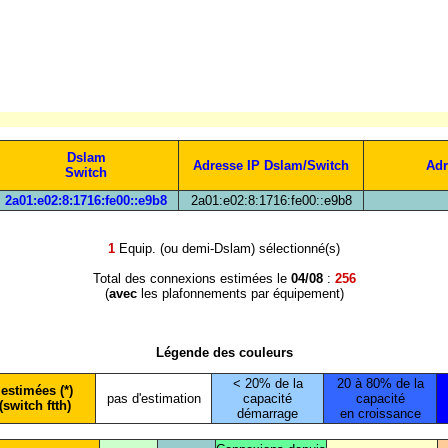
Dslam
Adresse IP Dslam/Switch
Adr
Switch
2a01:e02:8:1716:fe00::e9b8
2a01:e02:8:1716:fe00::e9b8
1
Equip. (ou demi-Dslam) sélectionné(s)
Total des connexions estimées le
04/08
:
256
(
avec
les plafonnements par équipement)
Légende des couleurs
< 20% de la
20 à 80% de la
estimées (*)
pas d'estimation
capacité
capacité
(switch ftth)
démarrage
en croissance