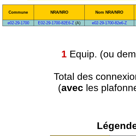
Commune
NRA/NRO
Nom NRA/NRO
e02-29-1700
E02-29-1700-82E6-Z
(A)
e02-29-1700-82e6-Z
1
Equip. (ou demi
Total des connexi
(
avec
les plafonn
Légende