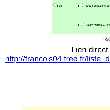
Ftth
|
avec connexions de
|
Dslam migrés v1=>v
Lien direct
http://francois04.free.fr/lis