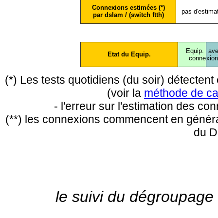
Connexions estimées (*)
pas d'estima
par dslam / (switch ftth)
Equip.
ave
Etat du Equip.
conne
xio
(*) Les tests quotidiens (du soir) détecte
(voir la
méthode de ca
- l'erreur sur l'estimation des c
(**) les connexions commencent en général
du D
le suivi du dégroupage