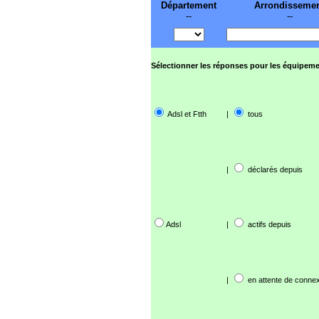
Département
Arrondisseme
--
--
Sélectionner les réponses pour les équipeme
Adsl et Ftth
|
tous
|
déclarés depuis
Adsl
|
actifs depuis
|
en attente de connex