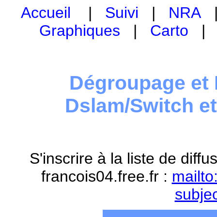
Accueil
|
Suivi
|
NRA
Graphiques
|
Carto
Dégroupage et 
Dslam/Switch e
S'inscrire à la liste de dif
francois04.free.fr :
mailto
subje