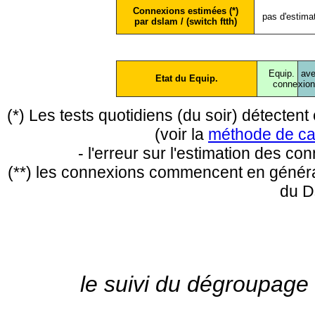
Connexions estimées (*)
pas d'estima
par dslam / (switch ftth)
Equip.
ave
Etat du Equip.
conne
xio
(*) Les tests quotidiens (du soir) détecte
(voir la
méthode de ca
- l'erreur sur l'estimation des c
(**) les connexions commencent en général
du D
le suivi du dégroupage