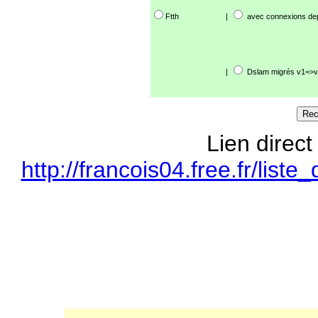
Ftth
|
avec connexions de
|
Dslam migrés v1=>v
Lien direct
http://francois04.free.fr/li