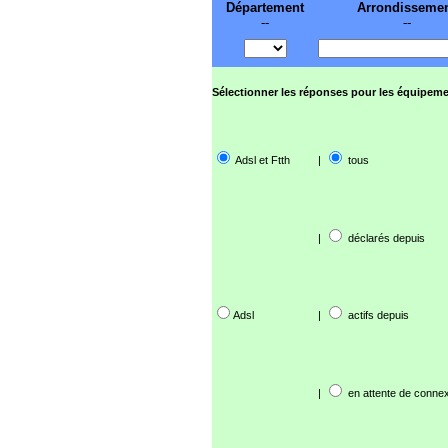
Département
Arrondisseme
--
--
Sélectionner les réponses pour les équipeme
Adsl et Ftth
|
tous
|
déclarés depuis
Adsl
|
actifs depuis
|
en attente de connex