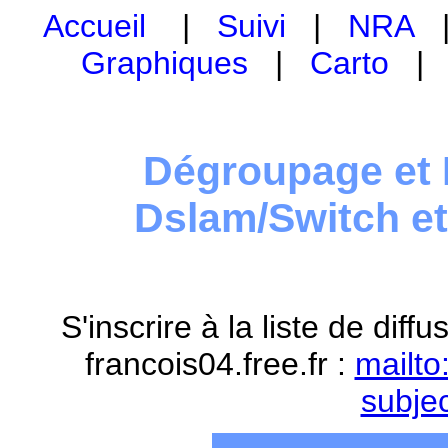
Accueil
|
Suivi
|
NRA
Graphiques
|
Carto
Dégroupage et 
Dslam/Switch e
S'inscrire à la liste de dif
francois04.free.fr :
mailto
subje