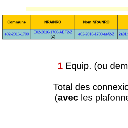
Commune
NRA/NRO
Nom NRA/NRO
E02-2016-1700-AEF2-Z
e02-2016-1700
e02-2016-1700-aef2-Z
2a01:
(Z)
1
Equip. (ou demi
Total des connexi
(
avec
les plafonn