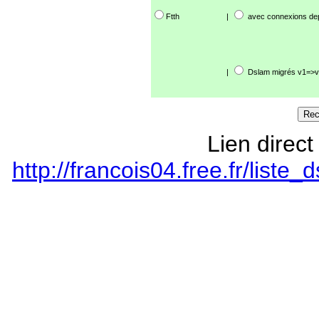
Ftth
|
avec connexions de
|
Dslam migrés v1=>v
Lien direct
http://francois04.free.fr/lis