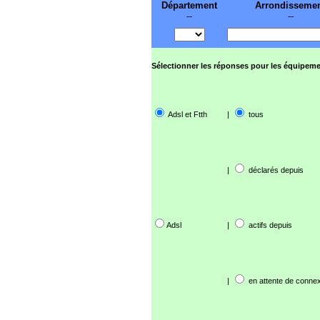
Département
Arrondisseme
--
--
Sélectionner les réponses pour les équipeme
Adsl et Ftth
|
tous
|
déclarés depuis
Adsl
|
actifs depuis
|
en attente de connex