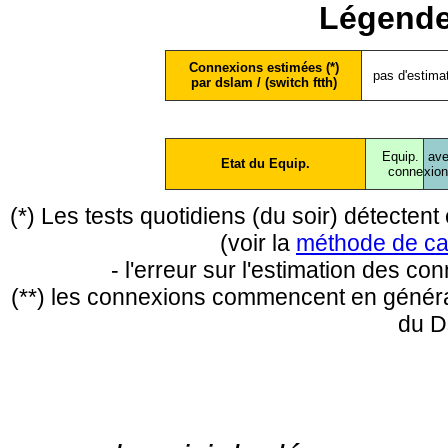
Légende
Connexions estimées (*)
pas d'estima
par dslam / (switch ftth)
Equip.
ave
Etat du Equip.
conne
xio
(*) Les tests quotidiens (du soir) détecte
(voir la
méthode de ca
- l'erreur sur l'estimation des c
(**) les connexions commencent en général
du D