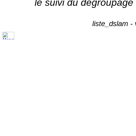
le suivi du dégroupage
liste_dslam -