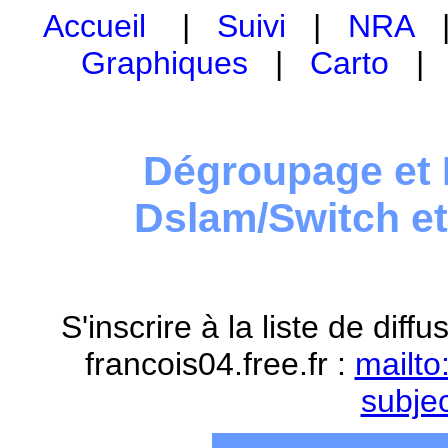
Accueil
|
Suivi
|
NRA
Graphiques
|
Carto
Dégroupage et 
Dslam/Switch e
S'inscrire à la liste de dif
francois04.free.fr :
mailto
subje