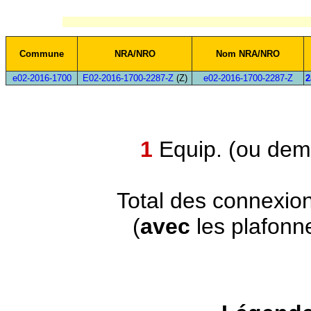
Commune
NRA/NRO
Nom NRA/NRO
e02-2016-1700
E02-2016-1700-2287-Z
(Z)
e02-2016-1700-2287-Z
2
1
Equip. (ou demi
Total des connexio
(
avec
les plafonn