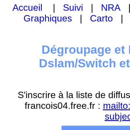
Accueil
|
Suivi
|
NRA
Graphiques
|
Carto
Dégroupage et 
Dslam/Switch e
S'inscrire à la liste de dif
francois04.free.fr :
mailto
subje