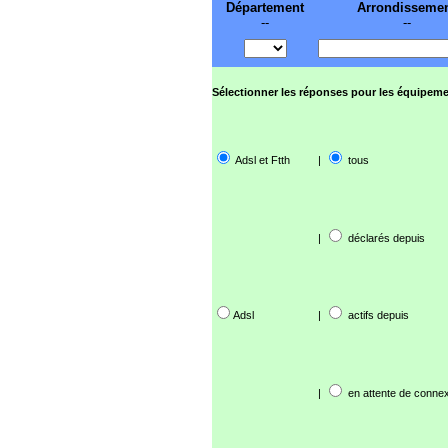
Département
Arrondisseme
--
--
Sélectionner les réponses pour les équipeme
Adsl et Ftth
|
tous
|
déclarés depuis
Adsl
|
actifs depuis
|
en attente de connex