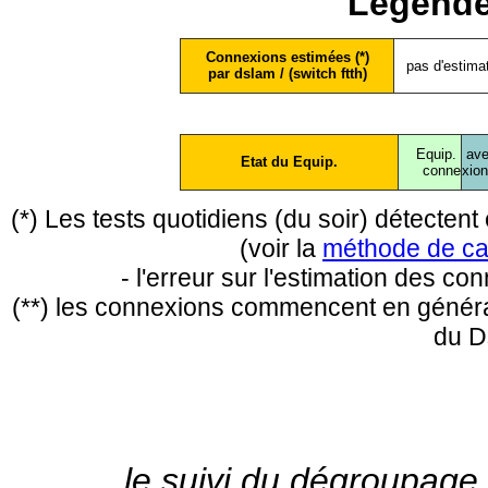
Légende
Connexions estimées (*)
pas d'estima
par dslam / (switch ftth)
Equip.
ave
Etat du Equip.
conne
xio
(*) Les tests quotidiens (du soir) détecte
(voir la
méthode de ca
- l'erreur sur l'estimation des c
(**) les connexions commencent en général
du D
le suivi du dégroupage