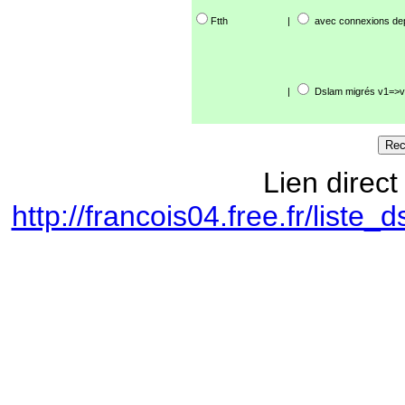
Ftth
|
avec connexions de
|
Dslam migrés v1=>v
Lien direct
http://francois04.free.fr/lis